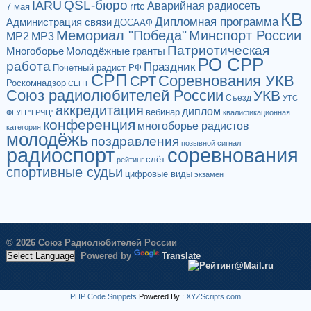
QSL-бюро
IARU
Аварийная радиосеть
rrtc
7 мая
КВ
Дипломная программа
Администрация связи
ДОСААФ
Мемориал "Победа"
Минспорт России
МР2
МР3
Патриотическая
Многоборье
Молодёжные гранты
РО СРР
работа
Праздник
Почетный радист РФ
СРП
Соревнования УКВ
СРТ
Роскомнадзор
СЕПТ
Союз радиолюбителей России
УКВ
Съезд
УТС
аккредитация
диплом
вебинар
ФГУП "ГРЧЦ"
квалификационная
конференция
многоборье радистов
категория
молодёжь
поздравления
позывной сигнал
радиоспорт
соревнования
слёт
рейтинг
спортивные судьи
цифровые виды
экзамен
© 2026 Союз Радиолюбителей России
Powered by
Translate
PHP Code Snippets
Powered By :
XYZScripts.com