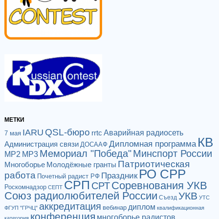
МЕТКИ
QSL-бюро
IARU
Аварийная радиосеть
rrtc
7 мая
КВ
Дипломная программа
Администрация связи
ДОСААФ
Мемориал "Победа"
Минспорт России
МР2
МР3
Патриотическая
Многоборье
Молодёжные гранты
РО СРР
работа
Праздник
Почетный радист РФ
СРП
Соревнования УКВ
СРТ
Роскомнадзор
СЕПТ
Союз радиолюбителей России
УКВ
Съезд
УТС
аккредитация
диплом
вебинар
ФГУП "ГРЧЦ"
квалификационная
конференция
многоборье радистов
категория