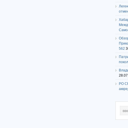
Леге
отме
Хаба
Между
Само
Обзо
Прика
562
3
Патри
поко
Влади
28.07
РО СР
аккр