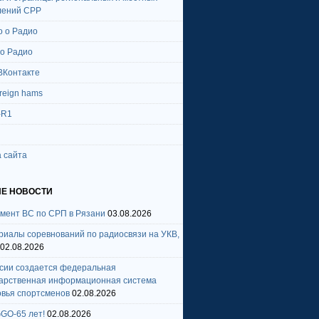
лений СРР
о о Радио
 о Радио
ВКонтакте
oreign hams
-R1
 сайта
Е НОВОСТИ
амент ВС по СРП в Рязани
03.08.2026
риалы соревнований по радиосвязи на УКВ,
02.08.2026
ссии создается федеральная
дарственная информационная система
овья спортсменов
02.08.2026
GO-65 лет!
02.08.2026