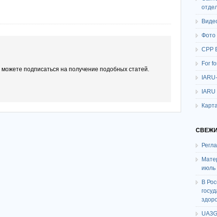
отде
Виде
Фото
СРР 
For f
ы можете подписаться на получение подобных статей.
IARU
IARU
Карта
СВЕЖИ
Регл
Мате
июль
В Ро
госу
здор
UA3G