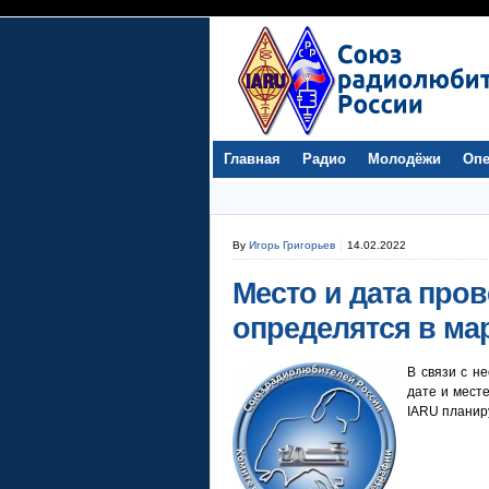
Главная
Радио
Молодёжи
Опе
By
Игорь Григорьев
14.02.2022
Место и дата про
определятся в ма
В связи с н
дате и мест
IARU планир