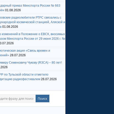
ндарный приказ Минспорта России № 663
нён
01.08.2026
ровские радиолюбители РТРС связались с
народной космической станцией, Аляской и
а
01.08.2026
р изменений в Положение о ЕВСК, вносимых
зом Минспорта России от 29 июня 2026 г. №
0.07.2026
отическая акция «Связь времен и
лений»
28.07.2026
миру Семеновичу Чукову (R3CA) – 80 лет!
.2026
Р по Тульской области отметило
едитацию радиофестивалем
26.07.2026