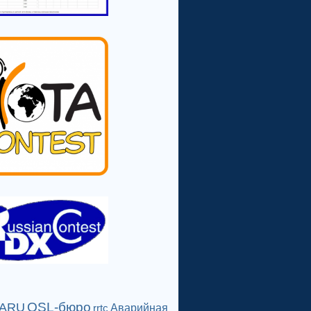
QSL-бюро
IARU
Аварийная
rrtc