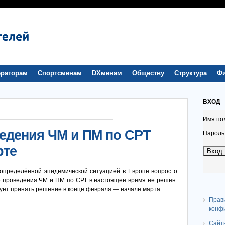
раторам
Спортсменам
DXменам
Обществу
Структура
Ф
ВХОД
Имя по
ведения ЧМ и ПМ по СРТ
Пароль
рте
еопределённой эпидемической ситуацией в Европе вопрос о
е проведения ЧМ и ПМ по СРТ в настоящее время не решён.
ует принять решение в конце февраля — начале марта.
Прав
конф
Сайт