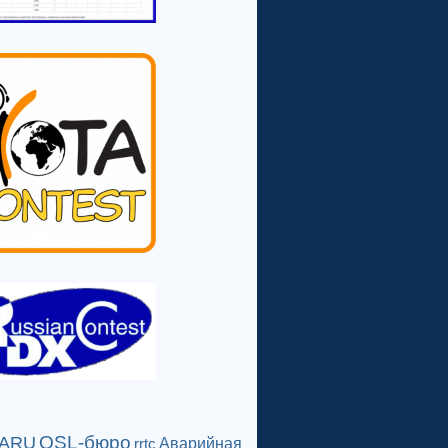
QSL-бюро
IARU
Аварийная
rrtc