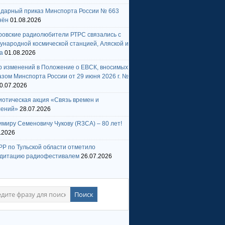
ндарный приказ Минспорта России № 663
нён
01.08.2026
ровские радиолюбители РТРС связались с
народной космической станцией, Аляской и
а
01.08.2026
р изменений в Положение о ЕВСК, вносимых
зом Минспорта России от 29 июня 2026 г. №
0.07.2026
отическая акция «Связь времен и
лений»
28.07.2026
миру Семеновичу Чукову (R3CA) – 80 лет!
.2026
Р по Тульской области отметило
едитацию радиофестивалем
26.07.2026