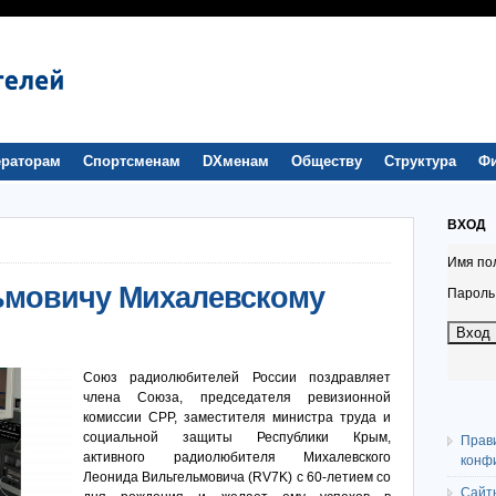
раторам
Спортсменам
DXменам
Обществу
Структура
Ф
ВХОД
Имя по
ьмовичу Михалевскому
Пароль
Союз радиолюбителей России поздравляет
члена Союза, председателя ревизионной
комиссии СРР, заместителя министра труда и
социальной защиты Республики Крым,
Прав
активного радиолюбителя Михалевского
конф
Леонида Вильгельмовича (RV7K) с 60-летием со
Сайт