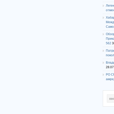
Леге
отме
Хаба
Между
Само
Обзо
Прика
562
3
Патри
поко
Влади
28.07
РО СР
аккр