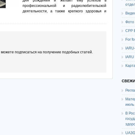
дня рождения и желает ему успехов в
отде
профессиональной и радиолюбительской
деятельности, а также крепкого здоровья и
Виде
Фото
СРР 
For f
IARU
ы можете подписаться на получение подобных статей.
IARU
Карта
СВЕЖИ
Регл
Мате
июль
В Ро
госу
здор
UA3G