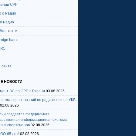
лений СРР
о о Радио
 о Радио
ВКонтакте
oreign hams
-R1
 сайта
Е НОВОСТИ
амент ВС по СРП в Рязани
03.08.2026
риалы соревнований по радиосвязи на УКВ,
02.08.2026
ссии создается федеральная
дарственная информационная система
овья спортсменов
02.08.2026
GO-65 лет!
02.08.2026