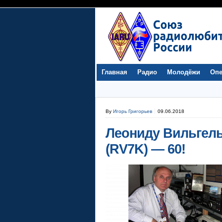
Главная
Радио
Молодёжи
Опе
By
Игорь Григорьев
09.06.2018
Леониду Вильгел
(RV7K) — 60!