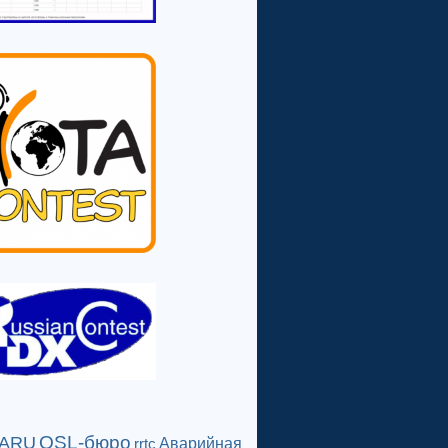
QSL-бюро
IARU
Аварийная
rrtc