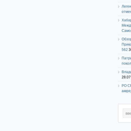
Леге
отме
Хаба
Между
Само
Обзо
Прика
562
3
Патри
поко
Влади
28.07
РО СР
аккр