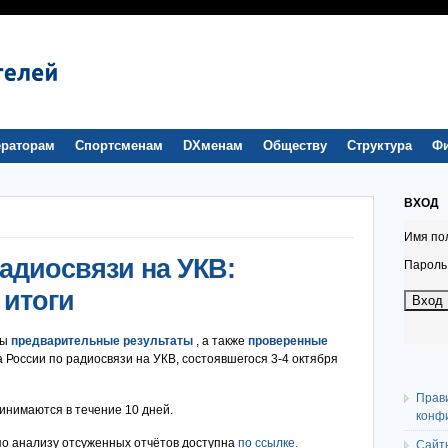
раторам
Спортсменам
DXменам
Обществу
Структура
Ф
ВХОД
Имя по
адиосвязи на УКВ:
Пароль
 итоги
ны
предварительные результаты
, а также
проверенные
 России по радиосвязи на УКВ, состоявшегося 3-4 октября
Прав
инимаются в течение 10 дней.
конф
по анализу отсуженных отчётов доступна
по ссылке.
Сайт