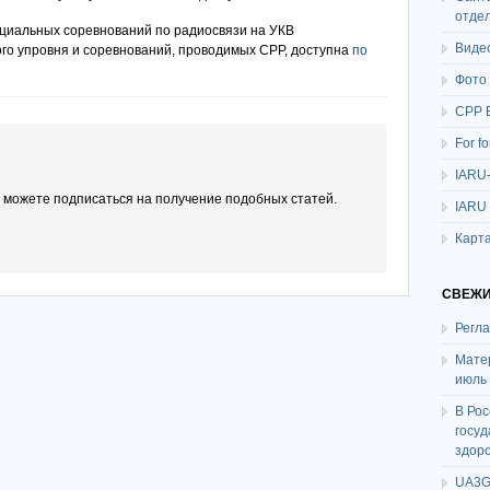
отде
циальных соревнований по радиосвязи на УКВ
Виде
ого упровня и соревнований, проводимых СРР, доступна
по
Фото
СРР 
For f
IARU
ы можете подписаться на получение подобных статей.
IARU
Карта
СВЕЖИ
Регл
Мате
июль
В Ро
госу
здор
UA3G