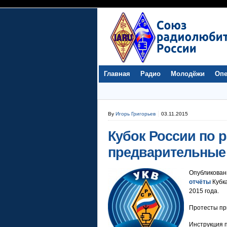
Главная
Радио
Молодёжи
Опе
By
Игорь Григорьев
03.11.2015
Кубок России по р
предварительные
Опубликова
отчёты
Кубка
2015 года.
Протесты пр
Инструкция 