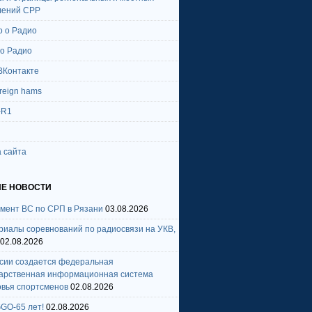
лений СРР
о о Радио
 о Радио
ВКонтакте
oreign hams
-R1
 сайта
Е НОВОСТИ
амент ВС по СРП в Рязани
03.08.2026
риалы соревнований по радиосвязи на УКВ,
02.08.2026
ссии создается федеральная
дарственная информационная система
овья спортсменов
02.08.2026
GO-65 лет!
02.08.2026