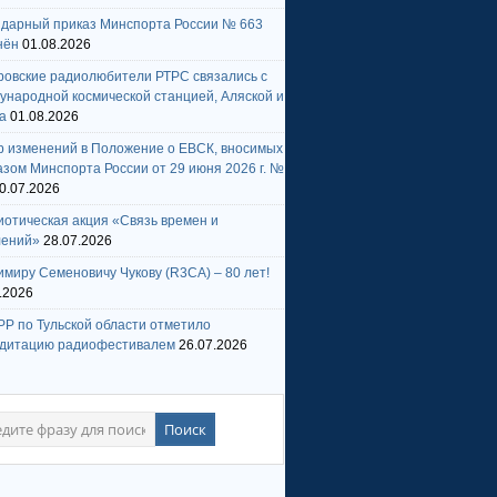
ндарный приказ Минспорта России № 663
нён
01.08.2026
ровские радиолюбители РТРС связались с
народной космической станцией, Аляской и
а
01.08.2026
р изменений в Положение о ЕВСК, вносимых
зом Минспорта России от 29 июня 2026 г. №
0.07.2026
отическая акция «Связь времен и
лений»
28.07.2026
миру Семеновичу Чукову (R3CA) – 80 лет!
.2026
Р по Тульской области отметило
едитацию радиофестивалем
26.07.2026