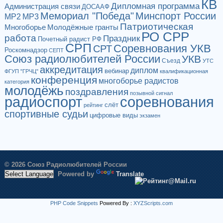
КВ
Дипломная программа
Администрация связи
ДОСААФ
Мемориал "Победа"
Минспорт России
МР2
МР3
Патриотическая
Многоборье
Молодёжные гранты
РО СРР
работа
Праздник
Почетный радист РФ
СРП
Соревнования УКВ
СРТ
Роскомнадзор
СЕПТ
Союз радиолюбителей России
УКВ
Съезд
УТС
аккредитация
диплом
вебинар
ФГУП "ГРЧЦ"
квалификационная
конференция
многоборье радистов
категория
молодёжь
поздравления
позывной сигнал
радиоспорт
соревнования
слёт
рейтинг
спортивные судьи
цифровые виды
экзамен
© 2026 Союз Радиолюбителей России
Powered by
Translate
PHP Code Snippets
Powered By :
XYZScripts.com