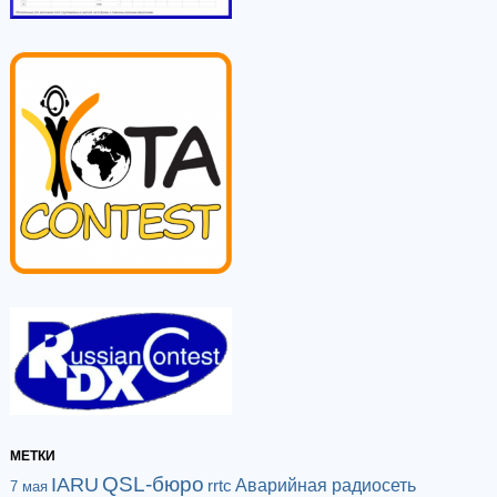
МЕТКИ
QSL-бюро
IARU
Аварийная радиосеть
rrtc
7 мая