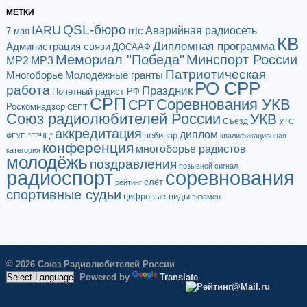
МЕТКИ
QSL-бюро
IARU
Аварийная радиосеть
rrtc
7 мая
КВ
Дипломная программа
Администрация связи
ДОСААФ
Мемориал "Победа"
Минспорт России
МР2
МР3
Патриотическая
Многоборье
Молодёжные гранты
РО СРР
работа
Праздник
Почетный радист РФ
СРП
Соревнования УКВ
СРТ
Роскомнадзор
СЕПТ
Союз радиолюбителей России
УКВ
Съезд
УТС
аккредитация
диплом
вебинар
ФГУП "ГРЧЦ"
квалификационная
конференция
многоборье радистов
категория
молодёжь
поздравления
позывной сигнал
радиоспорт
соревнования
слёт
рейтинг
спортивные судьи
цифровые виды
экзамен
© 2026 Союз Радиолюбителей России
Powered by
Translate