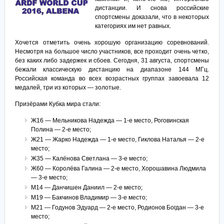
дистанции. И снова российские
спортсмены доказали, что в некоторых
категориях им нет равных.
Хочется отметить очень хорошую организацию соревнований.
Несмотря на большое число участников, все проходит очень четко,
без каких либо задержек и сбоев. Сегодня, 31 августа, спортсмены
бежали классическую дистанцию на диапазоне 144 МГц.
Российская команда во всех возрастных группах завоевала 12
медалей, три из которых — золотые.
Призёрами Кубка мира стали:
Ж16 — Мельникова Надежда — 1-е место, Роговинская
Полина — 2-е место;
Ж21 — Жарко Надежда — 1-е место, Гиклова Наталья — 2-е
место;
Ж35 — Калёнова Светлана — 3-е место;
Ж60 — Королёва Галина — 2-е место, Хорошавина Людмила
— 3-е место;
М14 — Данчишен Даниил — 2-е место;
М19 — Бакчинов Владимир — 3-е место;
М21 — Годунов Эдуард — 2-е место, Родионов Богдан — 3-е
место;