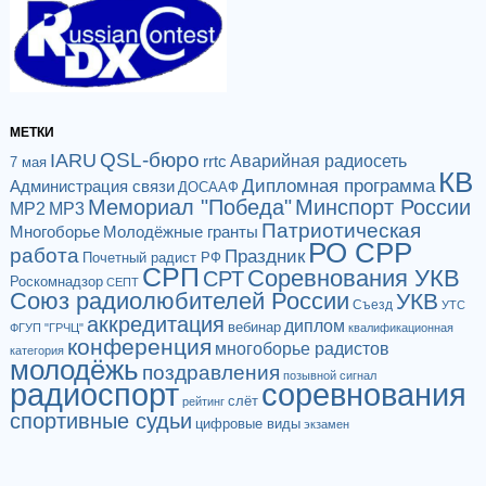
МЕТКИ
QSL-бюро
IARU
Аварийная радиосеть
rrtc
7 мая
КВ
Дипломная программа
Администрация связи
ДОСААФ
Мемориал "Победа"
Минспорт России
МР2
МР3
Патриотическая
Многоборье
Молодёжные гранты
РО СРР
работа
Праздник
Почетный радист РФ
СРП
Соревнования УКВ
СРТ
Роскомнадзор
СЕПТ
Союз радиолюбителей России
УКВ
Съезд
УТС
аккредитация
диплом
вебинар
ФГУП "ГРЧЦ"
квалификационная
конференция
многоборье радистов
категория
молодёжь
поздравления
позывной сигнал
радиоспорт
соревнования
слёт
рейтинг
спортивные судьи
цифровые виды
экзамен