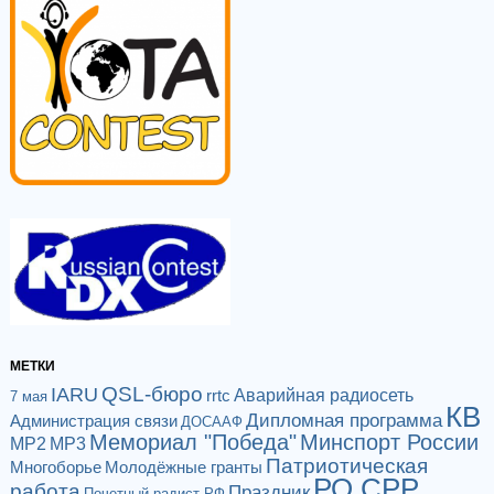
МЕТКИ
QSL-бюро
IARU
Аварийная радиосеть
rrtc
7 мая
КВ
Дипломная программа
Администрация связи
ДОСААФ
Мемориал "Победа"
Минспорт России
МР2
МР3
Патриотическая
Многоборье
Молодёжные гранты
РО СРР
работа
Праздник
Почетный радист РФ