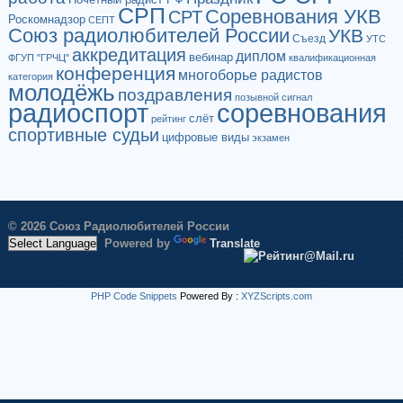
СРП
Соревнования УКВ
СРТ
Роскомнадзор
СЕПТ
Союз радиолюбителей России
УКВ
Съезд
УТС
аккредитация
диплом
вебинар
ФГУП "ГРЧЦ"
квалификационная
конференция
многоборье радистов
категория
молодёжь
поздравления
позывной сигнал
радиоспорт
соревнования
слёт
рейтинг
спортивные судьи
цифровые виды
экзамен
© 2026 Союз Радиолюбителей России
Powered by
Translate
PHP Code Snippets
Powered By :
XYZScripts.com