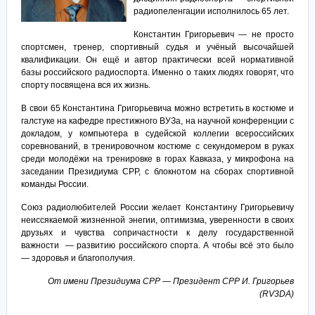
радиопеленгации исполнилось 65 лет.
Константин Григорьевич — не просто
спортсмен, тренер, спортивный судья и учёный высочайшей
квалификации. Он ещё и автор практически всей нормативной
базы российского радиоспорта. Именно о таких людях говорят, что
спорту посвящена вся их жизнь.
В свои 65 Константина Григорьевича можно встретить в костюме и
галстуке на кафедре престижного ВУЗа, на научной конференции с
докладом, у компьютера в судейской коллегии всероссийских
соревнований, в тренировочном костюме с секундомером в руках
среди молодёжи на тренировке в горах Кавказа, у микрофона на
заседании Президиума СРР, с блокнотом на сборах спортивной
команды России.
Союз радиолюбителей России желает Константину Григорьевичу
неиссякаемой жизненной энегии, оптимизма, уверенности в своих
друзьях и чувства сопричастности к делу государственной
важности — развитию российского спорта. А чтобы всё это было
— здоровья и благополучия.
От имени Президиума СРР — Президент СРР И. Григорьев
(RV3DA)