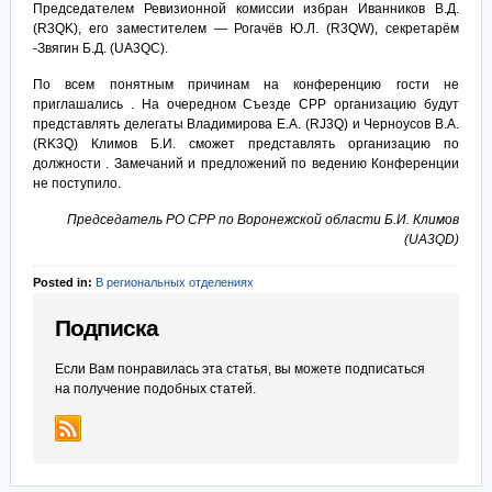
Председателем Ревизионной комиссии избран Иванников В.Д.
(R3QK), его заместителем — Рогачёв Ю.Л. (R3QW), секретарём
-Звягин Б.Д. (UA3QC).
По всем понятным причинам на конференцию гости не
приглашались . На очередном Съезде СРР организацию будут
представлять делегаты Владимирова Е.А. (RJ3Q) и Черноусов В.А.
(RK3Q) Климов Б.И. сможет представлять организацию по
должности . Замечаний и предложений по ведению Конференции
не поступило.
Председатель РО СРР по Воронежской области Б.И. Климов
(UA3QD)
Posted in:
В региональных отделениях
Подписка
Если Вам понравилась эта статья, вы можете подписаться
на получение подобных статей.