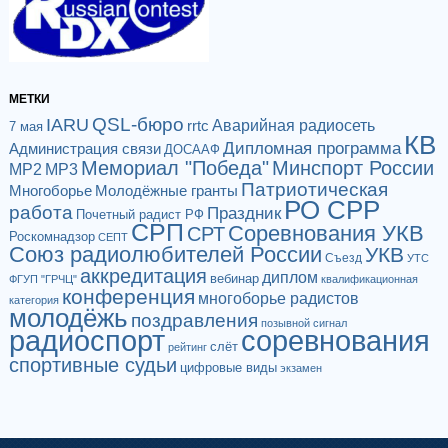
МЕТКИ
QSL-бюро
IARU
Аварийная радиосеть
rrtc
7 мая
КВ
Дипломная программа
Администрация связи
ДОСААФ
Мемориал "Победа"
Минспорт России
МР2
МР3
Патриотическая
Многоборье
Молодёжные гранты
РО СРР
работа
Праздник
Почетный радист РФ
СРП
Соревнования УКВ
СРТ
Роскомнадзор
СЕПТ
Союз радиолюбителей России
УКВ
Съезд
УТС
аккредитация
диплом
вебинар
ФГУП "ГРЧЦ"
квалификационная
конференция
многоборье радистов
категория
молодёжь
поздравления
позывной сигнал
радиоспорт
соревнования
слёт
рейтинг
спортивные судьи
цифровые виды
экзамен