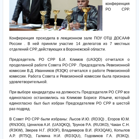
конференция
РО СРР.
Конференция проходила в лекционном зале ПОУ ОТШ ДОСААФ
России . В ней приняли участие 14 делегатов из 7 местных
отделений СРР, действующих в Воронежской области.
Председетель РО СРР Б.И. Климов (UA3QD) отчитался о
проделанной работе Совета РО СРР . Председатель Ревизионной
комиссии В.Д. Иванников (R3QK) отчитался о работе Ревизионной
комиссии. Работа Совета и Ревизионной комиссии была признана
удовлетворительной.
При выборе кандидатуры на должность Председателя РО СРР все
единогласно остановились на Климове Борисе Ильиче, который
единогласно был был избран Председателем РО СРР в шестой
раз подряд.
В Совет РО СРР были избраны: Лысов И.Ю. (RD3Q) , Егоров Ю.М.
(RN3OG), Ценилов А.И. (UA3QKQ), Трунов Р.А. (RU3KO), Чакан С.Н.
(R3KW), Зверев Н.Г. (R3OF), Владимиров В.И. (RX3QAK), Копылов
А.Р. (RT5Q), Галкина Н.И. (RD3QU), Годовиков Г.А. (R3KQ).