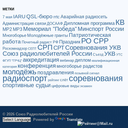
МЕТКИ
QSL-бюро
IARU
Аварийная радиосеть
rrtc
7 мая
КВ
Дипломная программа
Администрация связи
ДОСААФ
Мемориал "Победа"
Минспорт России
МР2
МР3
Патриотическая
Многоборье
Молодёжные гранты
РО СРР
работа
Праздник
Почетный радист РФ
СРП
Соревнования УКВ
СРТ
Роскомнадзор
СЕПТ
Союз радиолюбителей России
УКВ
Съезд
УТС
аккредитация
диплом
вебинар
ФГУП "ГРЧЦ"
квалификационная
конференция
многоборье радистов
категория
молодёжь
поздравления
позывной сигнал
радиоспорт
соревнования
слёт
рейтинг
спортивные судьи
цифровые виды
экзамен
© 2026 Союз Радиолюбителей России
Powered by
Translate