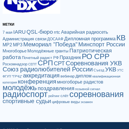
МЕТКИ
QSL-бюро
IARU
Аварийная радиосеть
rrtc
7 мая
КВ
Дипломная программа
Администрация связи
ДОСААФ
Мемориал "Победа"
Минспорт России
МР2
МР3
Патриотическая
Многоборье
Молодёжные гранты
РО СРР
работа
Праздник
Почетный радист РФ
СРП
Соревнования УКВ
СРТ
Роскомнадзор
СЕПТ
Союз радиолюбителей России
УКВ
Съезд
УТС
аккредитация
диплом
вебинар
ФГУП "ГРЧЦ"
квалификационная
конференция
многоборье радистов
категория
молодёжь
поздравления
позывной сигнал
радиоспорт
соревнования
слёт
рейтинг
спортивные судьи
цифровые виды
экзамен