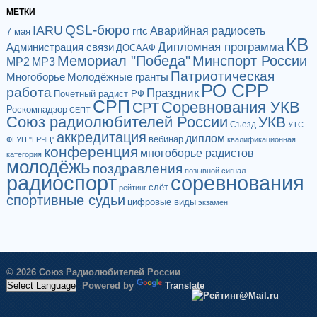
МЕТКИ
QSL-бюро
IARU
Аварийная радиосеть
rrtc
7 мая
КВ
Дипломная программа
Администрация связи
ДОСААФ
Мемориал "Победа"
Минспорт России
МР2
МР3
Патриотическая
Многоборье
Молодёжные гранты
РО СРР
работа
Праздник
Почетный радист РФ
СРП
Соревнования УКВ
СРТ
Роскомнадзор
СЕПТ
Союз радиолюбителей России
УКВ
Съезд
УТС
аккредитация
диплом
вебинар
ФГУП "ГРЧЦ"
квалификационная
конференция
многоборье радистов
категория
молодёжь
поздравления
позывной сигнал
радиоспорт
соревнования
слёт
рейтинг
спортивные судьи
цифровые виды
экзамен
© 2026 Союз Радиолюбителей России
Powered by
Translate