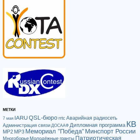
МЕТКИ
QSL-бюро
IARU
Аварийная радиосеть
rrtc
7 мая
КВ
Дипломная программа
Администрация связи
ДОСААФ
Мемориал "Победа"
Минспорт России
МР2
МР3
Патриотическая
Многоборье
Молодёжные гранты