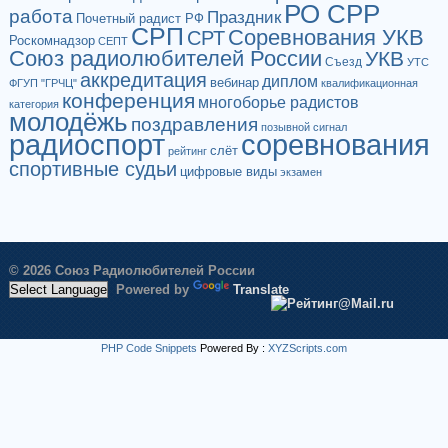
РО СРР
работа
Праздник
Почетный радист РФ
СРП
Соревнования УКВ
СРТ
Роскомнадзор
СЕПТ
Союз радиолюбителей России
УКВ
Съезд
УТС
аккредитация
диплом
вебинар
ФГУП "ГРЧЦ"
квалификационная
конференция
многоборье радистов
категория
молодёжь
поздравления
позывной сигнал
радиоспорт
соревнования
слёт
рейтинг
спортивные судьи
цифровые виды
экзамен
© 2026 Союз Радиолюбителей России
Powered by
Translate
PHP Code Snippets
Powered By :
XYZScripts.com