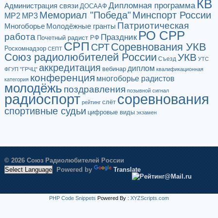
КВ
Дипломная программа
Администрация связи
ДОСААФ
Мемориал "Победа"
Минспорт России
МР2
МР3
Патриотическая
Многоборье
Молодёжные гранты
РО СРР
работа
Праздник
Почетный радист РФ
СРП
Соревнования УКВ
СРТ
Роскомнадзор
СЕПТ
Союз радиолюбителей России
УКВ
Съезд
УТС
аккредитация
диплом
вебинар
ФГУП "ГРЧЦ"
квалификационная
конференция
многоборье радистов
категория
молодёжь
поздравления
позывной сигнал
радиоспорт
соревнования
слёт
рейтинг
спортивные судьи
цифровые виды
экзамен
© 2026 Союз Радиолюбителей России
Powered by
Translate
PHP Code Snippets
Powered By :
XYZScripts.com