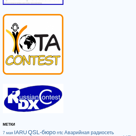
МЕТКИ
QSL-бюро
IARU
Аварийная радиосеть
rrtc
7 мая