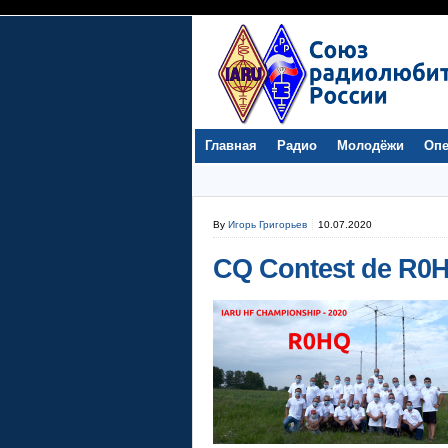
Главная
Радио
Молодёжи
Опе
By
Игорь Григорьев
10.07.2020
CQ Contest de R0