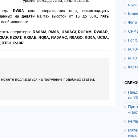
уровня, рекорды Азии, зоны и страны
.
отде
ангды
RW
0А
семь операторских мест,
восемнадцать
Виде
ованных на
девяти
мачтах высотой от 16 до 50м.,
пять
телей мощности.
Фото
СРР 
ботать операторы:
RA0AM, RM0A, UA0AGI, RU0AM, RW0AR,
Z0AF, RZ0AT, RX0AE, RQ0A, RA0AAC, R0AGO, RD0A, UC0A,
For f
, RT8U, RA0R
IARU
IARU
Карта
ы можете подписаться на получение подобных статей.
СВЕЖИ
Пред
на У
Прот
«Пар
Регл
Мате
июль