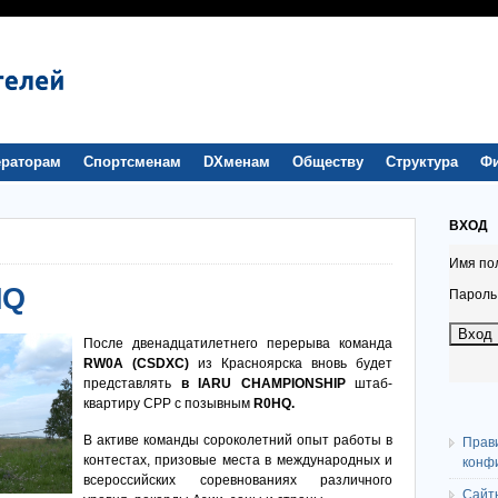
раторам
Спортсменам
DXменам
Обществу
Структура
Ф
ВХОД
Имя по
HQ
Пароль
После двенадцатилетнего перерыва команда
RW
0
A
(CSDXC)
из Красноярска вновь будет
представлять
в IARU CHAMPIONSHIP
штаб-
квартиру СРР с позывным
R
0
HQ
.
В активе команды сороколетний опыт работы в
Прав
контестах, призовые места в международных и
конф
всероссийских соревнованиях различного
Сайт