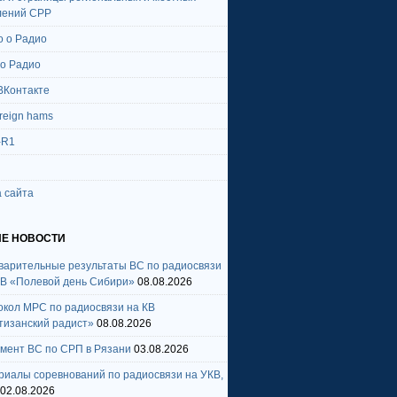
лений СРР
о о Радио
 о Радио
ВКонтакте
oreign hams
-R1
 сайта
Е НОВОСТИ
варительные результаты ВС по радиосвязи
КВ «Полевой день Сибири»
08.08.2026
окол МРС по радиосвязи на КВ
тизанский радист»
08.08.2026
амент ВС по СРП в Рязани
03.08.2026
риалы соревнований по радиосвязи на УКВ,
02.08.2026