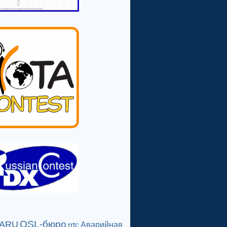
QSL-бюро
IARU
Аварийная
rrtc