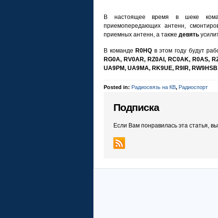
В настоящее время в шеке ком
приемопередающих антенн, смонтир
приемных антенн, а также
девять
усили
В команде
R0HQ
в этом году будут ра
RG0A, RV0AR, RZ0AI,
RC0AK, R0AS, R
UA9PM, UA9MA, RK9UE, R9IR, RW9HSB
Posted in:
Радиосвязь на КВ
,
Радиоспорт
Подписка
Если Вам понравилась эта статья, в