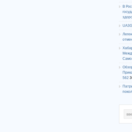
В Ро
госу
здор
UA3G
Леге
отме
Хаба
Между
Само
Обзо
Прика
562
3
Патри
поко