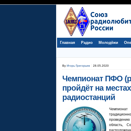
Главная
Радио
Молодёжи
Опе
By
Игорь Григорьев
28.05.2020
Чемпионат ПФО (р
пройдёт на места
радиостанций
Чемпионат
традиционн
проведению 
область, С
расположени