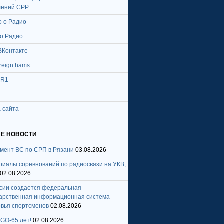
лений СРР
о о Радио
 о Радио
ВКонтакте
oreign hams
-R1
 сайта
Е НОВОСТИ
амент ВС по СРП в Рязани
03.08.2026
риалы соревнований по радиосвязи на УКВ,
02.08.2026
ссии создается федеральная
дарственная информационная система
овья спортсменов
02.08.2026
GO-65 лет!
02.08.2026