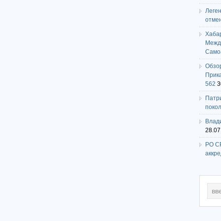
Леге
отме
Хаба
Между
Само
Обзо
Прика
562
3
Патри
поко
Влади
28.07
РО СР
аккр