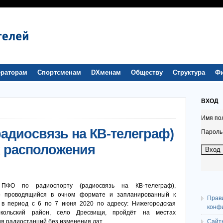
раторам
Спортсменам
DXменам
Обществу
Структура
Ф
ВХОД
Имя по
адиосвязь на КВ-телеграф)
Пароль
х расположения
 ПФО по радиоспорту (радиосвязь на КВ-телеграф),
о проводящийся в очном формате и запланированный к
Прав
в период с 6 по 7 июня 2020 по адресу: Нижегородская
конф
окольский район, село Дресвищи, пройдёт на местах
я радиостанций без изменения дат.
Сайт