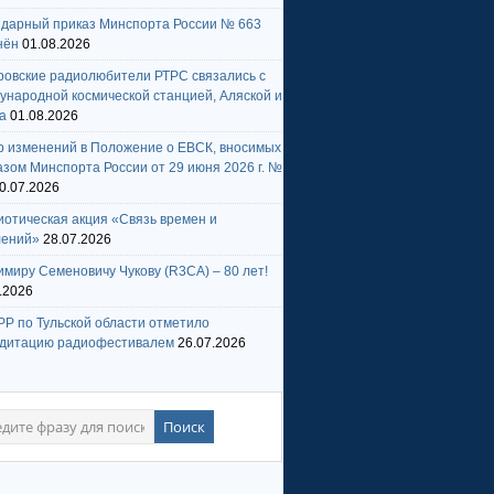
ндарный приказ Минспорта России № 663
нён
01.08.2026
ровские радиолюбители РТРС связались с
народной космической станцией, Аляской и
а
01.08.2026
р изменений в Положение о ЕВСК, вносимых
зом Минспорта России от 29 июня 2026 г. №
0.07.2026
отическая акция «Связь времен и
лений»
28.07.2026
миру Семеновичу Чукову (R3CA) – 80 лет!
.2026
Р по Тульской области отметило
едитацию радиофестивалем
26.07.2026