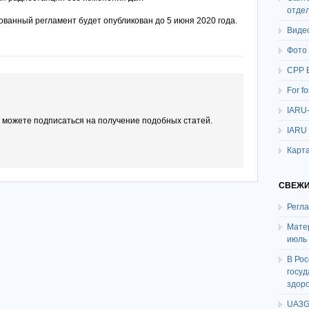
отде
ованный регламент будет опубликован до 5 июня 2020 года.
Виде
Фото
СРР 
For f
IARU
ы можете подписаться на получение подобных статей.
IARU
Карта
СВЕЖИ
Регл
Мате
июль
В Ро
госу
здор
UA3G