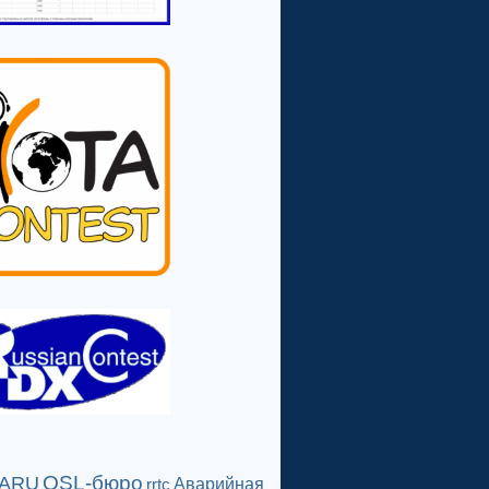
QSL-бюро
IARU
Аварийная
rrtc