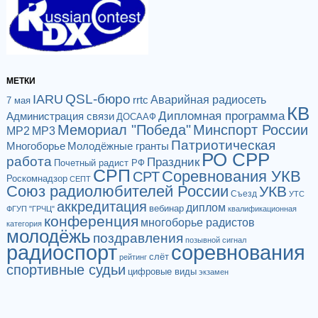
МЕТКИ
QSL-бюро
IARU
Аварийная радиосеть
rrtc
7 мая
КВ
Дипломная программа
Администрация связи
ДОСААФ
Мемориал "Победа"
Минспорт России
МР2
МР3
Патриотическая
Многоборье
Молодёжные гранты
РО СРР
работа
Праздник
Почетный радист РФ
СРП
Соревнования УКВ
СРТ
Роскомнадзор
СЕПТ
Союз радиолюбителей России
УКВ
Съезд
УТС
аккредитация
диплом
вебинар
ФГУП "ГРЧЦ"
квалификационная
конференция
многоборье радистов
категория
молодёжь
поздравления
позывной сигнал
радиоспорт
соревнования
слёт
рейтинг
спортивные судьи
цифровые виды
экзамен