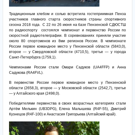
Традиционным хлебом и солью встретила гостеприимная Пенза
участников главного старта скоростников страны спортивного
сезона 2018 года. С 22 по 26 июня на базе Пензенской СДЮСТШ
по радиоспорту состоялся чемпионат и первенство России по
скоростной радиотелеграфии. В соревнованиях приняли участие
около 80 спортсменов из 8ми регионов России. В чемпионате
России первое командное место у Пензенской области (5843,0),
второе — у Свердловской области (4710,5), третье — у города
Санкт-Петербурга (1759,1).
Чемпионами России стали Омари Садуков (UA4FFP) и Анна
Садукова (RA4FVL).
В первенстве России первое командное место у Пензенской
области (2658,3), второе — у Московской области (2542,7), третье
— у Алтайского края (2498,0).
Победителями первенства в своих возрастных категориях стали
Артём Мелькин (UB3DPG), Елена Малышева (R4F-55), Дмитрий
Кузнецов (R4F-100) и Анастасия Григорьева (Алтайский край).