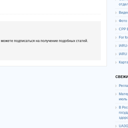
отде
Виде
Фото
СРР 
For f
ы можете подписаться на получение подобных статей.
IARU
IARU
Карта
СВЕЖИ
Регл
Мате
июль
В Ро
госу
здор
UA3G