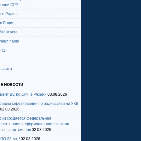
лений СРР
о о Радио
 о Радио
ВКонтакте
oreign hams
-R1
 сайта
Е НОВОСТИ
амент ВС по СРП в Рязани
03.08.2026
риалы соревнований по радиосвязи на УКВ,
02.08.2026
ссии создается федеральная
дарственная информационная система
овья спортсменов
02.08.2026
GO-65 лет!
02.08.2026