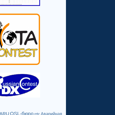
QSL-бюро
IARU
Аварийная
rrtc