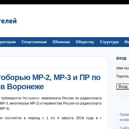
раторам
Спортсменам
DXменам
Обществу
Структура
Ф
ВХОД
Имя по
гоборью МР-2, МР-3 и ПР по
Пароль
 в Воронеже
 публикуется
Регламент
чемпионата России по радиоспорту
МР-3, многоборье МР-2) и первенства России по радиоспорту
МР-4).
Прав
я состоятся в период с 1 по 4 августа 2019 года в г.
конф
Сайт