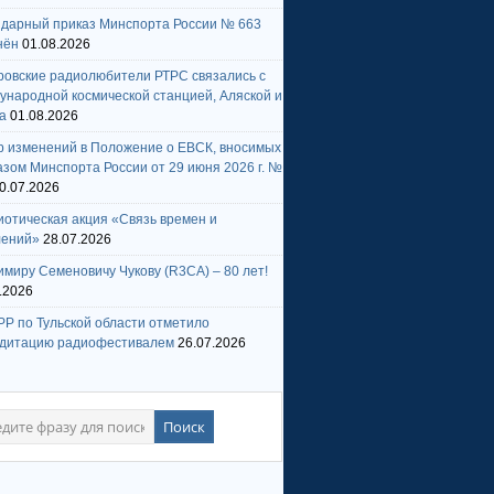
ндарный приказ Минспорта России № 663
нён
01.08.2026
ровские радиолюбители РТРС связались с
народной космической станцией, Аляской и
а
01.08.2026
р изменений в Положение о ЕВСК, вносимых
зом Минспорта России от 29 июня 2026 г. №
0.07.2026
отическая акция «Связь времен и
лений»
28.07.2026
миру Семеновичу Чукову (R3CA) – 80 лет!
.2026
Р по Тульской области отметило
едитацию радиофестивалем
26.07.2026