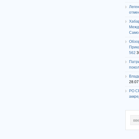
Леге
отме
Хаба
Между
Само
Обзо
Прика
562
3
Патри
поко
Влади
28.07
РО СР
аккр