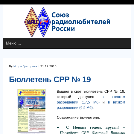
By
Игорь Григорьев
31.12.2015
Бюллетень СРР № 19
Вышел в свет Бюллетень СРР № 18
,
который доступен
в высоком
разрешении (17,5 Мб)
и
в низком
разрешении (6,5 Мб)
.
Содержание Бюллетеня:
С Новым годом,
друз
ья!
–
●
Президент СРР Дмитрий Воронин