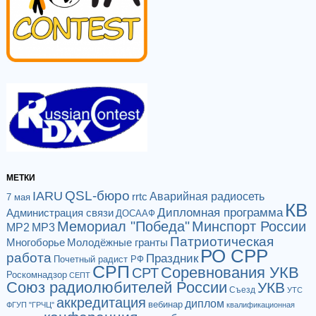
МЕТКИ
QSL-бюро
IARU
Аварийная радиосеть
rrtc
7 мая
КВ
Дипломная программа
Администрация связи
ДОСААФ
Мемориал "Победа"
Минспорт России
МР2
МР3
Патриотическая
Многоборье
Молодёжные гранты
РО СРР
работа
Праздник
Почетный радист РФ
СРП
Соревнования УКВ
СРТ
Роскомнадзор
СЕПТ
Союз радиолюбителей России
УКВ
Съезд
УТС
аккредитация
диплом
вебинар
ФГУП "ГРЧЦ"
квалификационная