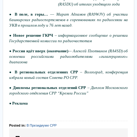
(RA5DU) об итогах уходящего года
В поле, в горы…
—
Марат Адгамов (RA9WJV)
о
б участии
●
башкирских радиоспортсменов
в
соревнованиях по радиосвязи на
УКВ в прошлом году и 76 лет назад.
Новое решение ГКРЧ
–
информационное сообщение о решении
●
Государственной комиссии по радиочастотам
Россия идёт вверх
(окончание)
—
Алексей Плотников (RA4SD)
об
●
освоении российскими радиолюбителями «гигагерцового»
диапазона
В региональных отделениях СРР
–
Волгоград, конференция
●
избрала новый состав Совета РО СРР.
Дипломы региональных отделений СРР
–
Диплом Московского
●
городского отделения СРР “Кремли России”
Реклама
●
Posted in:
В Президиуме СРР