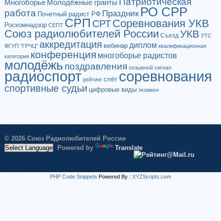
Патриотическая
Многоборье
Молодёжные гранты
РО СРР
работа
Праздник
Почетный радист РФ
СРП
Соревнования УКВ
СРТ
Роскомнадзор
СЕПТ
Союз радиолюбителей России
УКВ
Съезд
УТС
аккредитация
диплом
вебинар
ФГУП "ГРЧЦ"
квалификационная
конференция
многоборье радистов
категория
молодёжь
поздравления
позывной сигнал
радиоспорт
соревнования
слёт
рейтинг
спортивные судьи
цифровые виды
экзамен
© 2026 Союз Радиолюбителей России
Powered by
Translate
PHP Code Snippets
Powered By :
XYZScripts.com