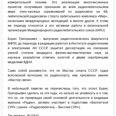
измерительной технике. Это реализация многочисленных
проектов, получивших признание во всём радиолюбительском
мире: очно-заочных соревнований по радиосвязи на КВ,
любительской радиосвязи с борта орбитального комплекса «Мир»,
нескольких международных экспедиций, и многое другое. К этому
же периоду относится и его активная работа в региональной
организации Международного радиолюбительского союза (IARU).
Борис Григорьевич – выпускник радиотехнического факультета
МФТИ, до перехода в редакцию работал в Институте радиотехники
и электроники АН СССР, защитил диссертацию на соискание
ученой степени кандидата физико-математических наук, за
научные разработки отмечен золотой и двумя серебряными
медалями ВДНХ.
Само собой разумеется, что он Мастер спорта СССР, судья
всесоюзной категории по радиоспорту, ему присвоено звание
«Мастер связи».
В небольшой заметке не перечислишь того, что успел Борис
Григорьевич сделать за эти годы, но нельзя не упомянуть и о том,
что он, не прекращая своей основной деятельности в редакции
журнала «Радио», активно участвует в подготовке «Бюллетеня
СРР» ( ранее -«Радиолюбитель – Вестник СРР»).
Так держать, RU3AX!