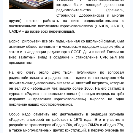
которые были легендой довоенного
радиолюбительства (Кренкель,
Стромилов, Доброжанский и многие
другие), плотно работать на ниве радиолюбительства с
послевоенными поколением коротковолновиков (UA3DA, UA3CR,
UA3DV – да разве всех перечислишь!).
Борис Григорьевич все эти годы, начиная со школьной скамьи, был
активным общественником – в московском городском радиоклубе, а
затем и в Федерации радиоспорта СССР. Да и в новой России он
внёс заметный вклад в создание и становление СРР, был его
президентом.
На его счету около двух тысяч публикаций по вопросам
радиолюбительства и радиоспорта – одних только выпусков «На
любительских диапазонах» в газете «Советский патриот», которые
он вёл 30 с небольшим лет, вышло более 1000. На его статьях в
журнале «Радио», на нескольких книгах (в первую очередь на трёх
изданиях «Справочник коротковолновик») выросло не одно
поколение наших коротковолновиков.
Особо надо отметить его деятельность в редакции журнала
«Радио», в которой он работает с 1975 года. Это и участие в
разработке трансиверов «Радио-76», «Радио-76М2» и «Радио-77»,
а также многочисленных других конструкций, в первую очередь по