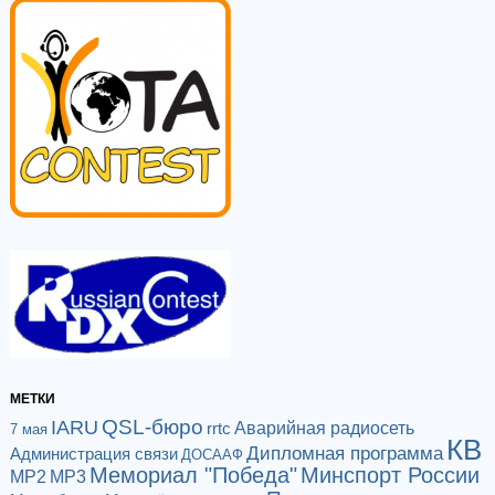
МЕТКИ
QSL-бюро
IARU
Аварийная радиосеть
rrtc
7 мая
КВ
Дипломная программа
Администрация связи
ДОСААФ
Мемориал "Победа"
Минспорт России
МР2
МР3