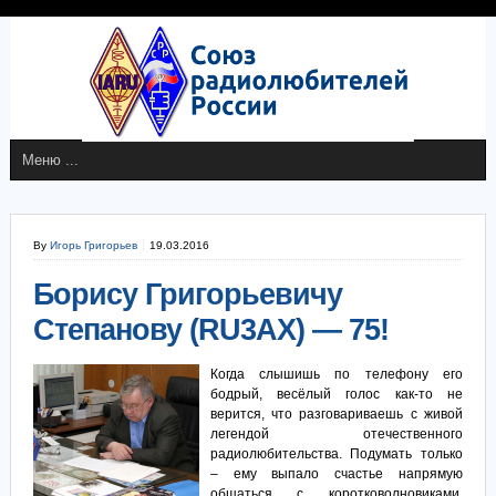
By
Игорь Григорьев
19.03.2016
Борису Григорьевичу
Степанову (RU3AX) — 75!
Когда слышишь по телефону его
бодрый, весёлый голос как-то не
верится, что разговариваешь с живой
легендой отечественного
радиолюбительства. Подумать только
– ему выпало счастье напрямую
общаться с коротковолновиками,