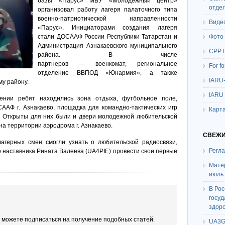
базы «Парус» МБУ «Молодёжный центр»
отде
организовал работу лагеря палаточного типа
военно-патриотической направленности
Виде
«Парус». Инициаторами создания лагеря
стали ДОСААФ России Республики Татарстан и
Фото
Администрация Азнакаевского муниципального
СРР 
района. В числе
партнеров — военкомат, региональное
For f
отделение ВВПОД «Юнармия», а также
IARU
у району.
IARU
ении ребят находились зона отдыха, футбольное поле,
ААФ г. Азнакаево, площадка для командно-тактических игр
Карта
а. Открыты для них были и двери молодежной любительской
а территории аэродрома г. Азнакаево.
СВЕЖИ
агерных смен смогли узнать о любительской радиосвязи,
Регл
 наставника Рината Валеева (UA4PIE) провести свои первые
Мате
июль
В Ро
госу
здор
ы можете подписаться на получение подобных статей.
UA3G