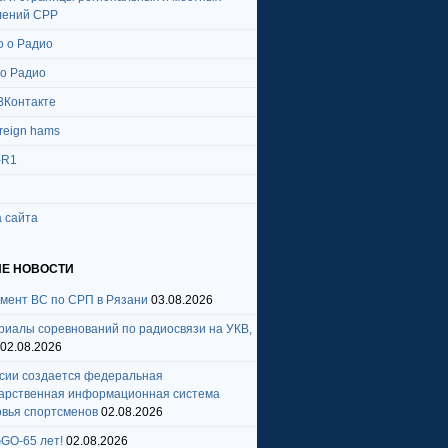
лений СРР
о о Радио
 о Радио
ВКонтакте
oreign hams
-R1
 сайта
Е НОВОСТИ
амент ВС по СРП в Рязани
03.08.2026
риалы соревнований по радиосвязи на УКВ,
02.08.2026
ссии создается федеральная
дарственная информационная система
овья спортсменов
02.08.2026
GO-65 лет!
02.08.2026