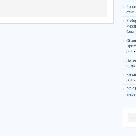
Леге
отме
Хаба
Между
Само
Обзо
Прика
562
3
Патри
поко
Влади
28.07
РО СР
аккр