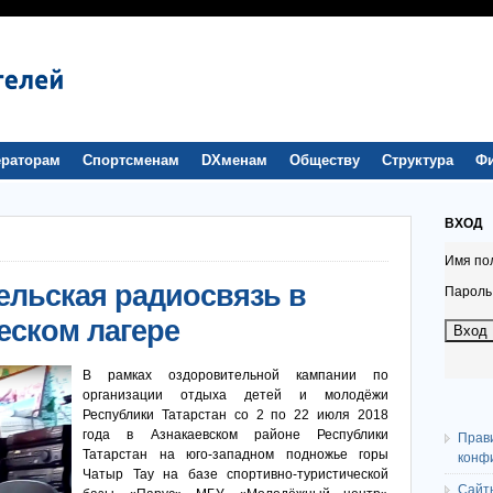
раторам
Спортсменам
DXменам
Обществу
Структура
Ф
ВХОД
Имя по
ельская радиосвязь в
Пароль
еском лагере
В рамках оздоровительной кампании по
организации отдыха детей и молодёжи
Республики Татарстан со 2 по 22 июля 2018
года в Азнакаевском районе Республики
Прав
Татарстан на юго-западном подножье горы
конф
Чатыр Тау на базе спортивно-туристической
Сайт