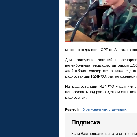
местное отделение СРР по Азнакаевском
Для проведения занятий в распоряж
волейбольная площадка, автодром ДОС
«пейнтбол», «лазертаг», а также сцен
радиостанции RZ4PXO, расположенной н
На радиостанции RZ4PXO участники л
попробовать под руководством опытного
радиосвязи.
Posted in:
В региональных отделениях
Подписка
Если Вам понравилась эта статья, в