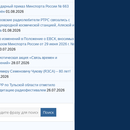
ндарный приказ Минспорта России № 663
нён
01.08.2026
ровские радиолюбители РТРС связались с
народной космической станцией, Аляской и
а
01.08.2026
р изменений в Положение о ЕВСК, вносимых
зом Минспорта России от 29 июня 2026 г. №
0.07.2026
отическая акция «Связь времен и
лений»
28.07.2026
миру Семеновичу Чукову (R3CA) – 80 лет!
.2026
Р по Тульской области отметило
едитацию радиофестивалем
26.07.2026