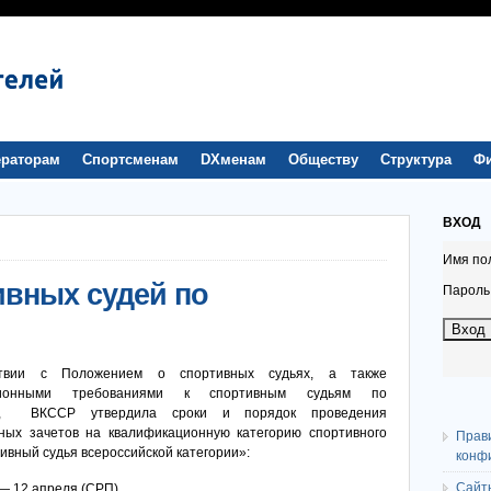
раторам
Спортсменам
DXменам
Обществу
Структура
Ф
ВХОД
Имя по
ивных судей по
Пароль
ствии с Положением о спортивных судьях, а также
ционными требованиями к спортивным судьям по
ту, ВКССР утвердила сроки и порядок проведения
ных зачетов на квалификационную категорию спортивного
Прав
ивный судья всероссийской категории»:
конф
Сайт
— 12 апреля (СРП)