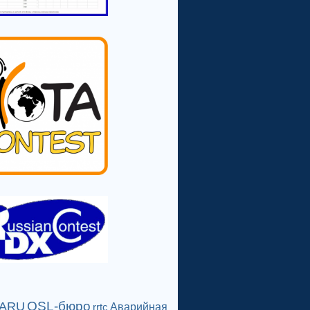
QSL-бюро
IARU
Аварийная
rrtc