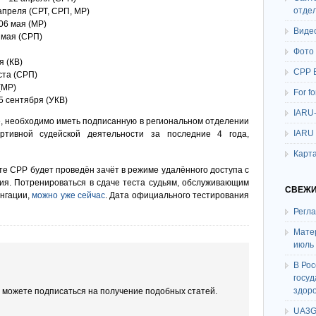
отде
апреля (СРТ, СРП, МР)
06 мая (МР)
Виде
 мая (СРП)
Фото
я (КВ)
СРР 
ста (СРП)
(МР)
For f
5 сентября (УКВ)
IARU
е, необходимо иметь подписанную в региональном отделении
IARU
ртивной судейской деятельности за последние 4 года,
Карта
е СРР будет проведён зачёт в режиме удалённого доступа с
ия. Потренироваться в сдаче теста судьям, обслуживающим
СВЕЖИ
нгации,
можно уже сейчас
. Дата официального тестирования
Регл
Мате
июль
В Ро
госу
здор
ы можете подписаться на получение подобных статей.
UA3G