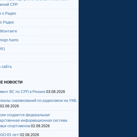
лений СРР
о о Радио
 о Радио
ВКонтакте
oreign hams
-R1
 сайта
Е НОВОСТИ
амент ВС по СРП в Рязани
03.08.2026
риалы соревнований по радиосвязи на УКВ,
02.08.2026
ссии создается федеральная
дарственная информационная система
овья спортсменов
02.08.2026
GO-65 лет!
02.08.2026