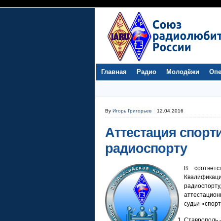
Главная
Радио
Молодёжи
Опе
By
Игорь Григорьев
12.04.2016
Аттестация спорт
радиоспорту
В соответ
Квалифика
радиоспор
аттестацион
судьи «спорт
Ставрополь 