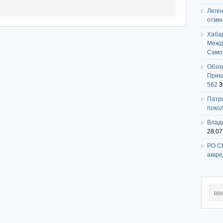
Леге
отме
Хаба
Между
Само
Обзо
Прика
562
3
Патри
поко
Влади
28.07
РО СР
аккр