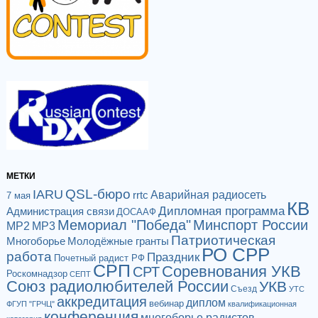
МЕТКИ
QSL-бюро
IARU
Аварийная радиосеть
rrtc
7 мая
КВ
Дипломная программа
Администрация связи
ДОСААФ
Мемориал "Победа"
Минспорт России
МР2
МР3
Патриотическая
Многоборье
Молодёжные гранты
РО СРР
работа
Праздник
Почетный радист РФ
СРП
Соревнования УКВ
СРТ
Роскомнадзор
СЕПТ
Союз радиолюбителей России
УКВ
Съезд
УТС
аккредитация
диплом
вебинар
ФГУП "ГРЧЦ"
квалификационная
конференция
многоборье радистов