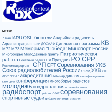
МЕТКИ
QSL-бюро
IARU
Аварийная радиосеть
rrtc
7 мая
КВ
Дипломная программа
Администрация связи
ДОСААФ
Мемориал "Победа"
Минспорт России
МР2
МР3
Патриотическая
Многоборье
Молодёжные гранты
РО СРР
работа
Праздник
Почетный радист РФ
СРП
Соревнования УКВ
СРТ
Роскомнадзор
СЕПТ
Союз радиолюбителей России
УКВ
Съезд
УТС
аккредитация
диплом
вебинар
ФГУП "ГРЧЦ"
квалификационная
конференция
многоборье радистов
категория
молодёжь
поздравления
позывной сигнал
радиоспорт
соревнования
слёт
рейтинг
спортивные судьи
цифровые виды
экзамен