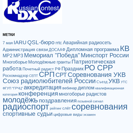
МЕТКИ
QSL-бюро
IARU
Аварийная радиосеть
rrtc
7 мая
КВ
Дипломная программа
Администрация связи
ДОСААФ
Мемориал "Победа"
Минспорт России
МР2
МР3
Патриотическая
Многоборье
Молодёжные гранты
РО СРР
работа
Праздник
Почетный радист РФ
СРП
Соревнования УКВ
СРТ
Роскомнадзор
СЕПТ
Союз радиолюбителей России
УКВ
Съезд
УТС
аккредитация
диплом
вебинар
ФГУП "ГРЧЦ"
квалификационная
конференция
многоборье радистов
категория
молодёжь
поздравления
позывной сигнал
радиоспорт
соревнования
слёт
рейтинг
спортивные судьи
цифровые виды
экзамен