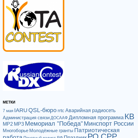
МЕТКИ
QSL-бюро
IARU
Аварийная радиосеть
rrtc
7 мая
КВ
Дипломная программа
Администрация связи
ДОСААФ
Мемориал "Победа"
Минспорт России
МР2
МР3
Патриотическая
Многоборье
Молодёжные гранты
РО СРР
работа
Праздник
Почетный радист РФ