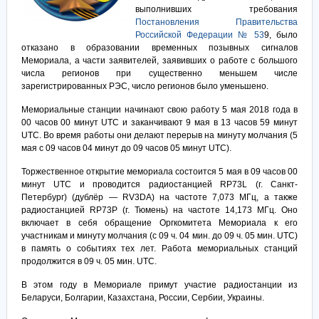
выполнивших требования
Постановления Правительства
Российской Федерации № 53
9, было
отказано в образовании временных позывных сигналов
Мемориала, а части заявителей, заявивших о работе с большого
числа регионов при существенно меньшем числе
зарегистрированных РЭС, число регионов было уменьшено.
Мемориальные станции начинают свою работу 5 мая 2018 года в
00 часов 00 минут UTC и заканчивают 9 мая в 13 часов 59 минут
UTC. Во время работы они делают перерыв на минуту молчания (5
мая с 09 часов 04 минут до 09 часов 05 минут UTC).
Торжественное открытие мемориала состоится 5 мая в 09 часов 00
минут UTC и проводится радиостанцией RP73L (г. Санкт-
Петербург) (дублёр — RV3DA) на частоте 7,073 МГц, а также
радиостанцией RP73P (г. Тюмень) на частоте 14,173 МГц. Оно
включает в себя обращение Оргкомитета Мемориала к его
участникам и минуту молчания (с 09 ч. 04 мин. до 09 ч. 05 мин. UTC)
в память о событиях тех лет. Работа мемориальных станций
продолжится в 09 ч. 05 мин. UTC.
В этом году в Мемориале примут участие радиостанции из
Беларуси, Болгарии, Казахстана, России, Сербии, Украины.