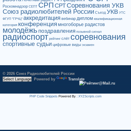
СРП
Соревнования УКВ
СРТ
Роскомнадзор
СЕПТ
Союз радиолюбителей России
УКВ
Съезд
УТС
аккредитация
диплом
вебинар
ФГУП "ГРЧЦ"
квалификационная
конференция
многоборье радистов
категория
молодёжь
поздравления
позывной сигнал
радиоспорт
соревнования
слёт
рейтинг
спортивные судьи
цифровые виды
экзамен
© 2026 Союз Радиолюбителей России
Powered by
Translate
PHP Code Snippets
Powered By :
XYZScripts.com