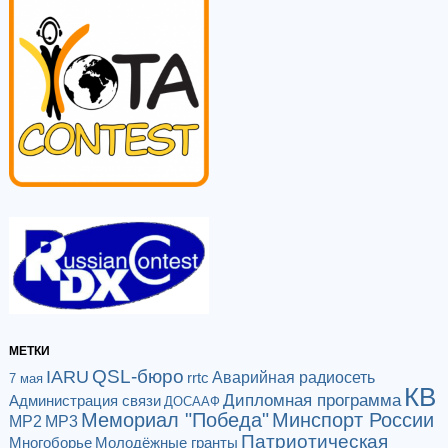
МЕТКИ
QSL-бюро
IARU
Аварийная радиосеть
rrtc
7 мая
КВ
Дипломная программа
Администрация связи
ДОСААФ
Мемориал "Победа"
Минспорт России
МР2
МР3
Патриотическая
Многоборье
Молодёжные гранты