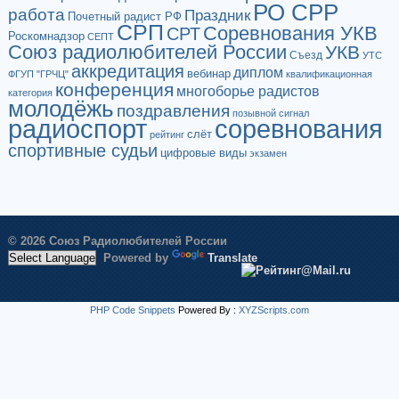
РО СРР
работа
Праздник
Почетный радист РФ
СРП
Соревнования УКВ
СРТ
Роскомнадзор
СЕПТ
Союз радиолюбителей России
УКВ
Съезд
УТС
аккредитация
диплом
вебинар
ФГУП "ГРЧЦ"
квалификационная
конференция
многоборье радистов
категория
молодёжь
поздравления
позывной сигнал
радиоспорт
соревнования
слёт
рейтинг
спортивные судьи
цифровые виды
экзамен
© 2026 Союз Радиолюбителей России
Powered by
Translate
PHP Code Snippets
Powered By :
XYZScripts.com