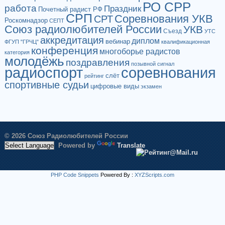
РО СРР
работа
Праздник
Почетный радист РФ
СРП
Соревнования УКВ
СРТ
Роскомнадзор
СЕПТ
Союз радиолюбителей России
УКВ
Съезд
УТС
аккредитация
диплом
вебинар
ФГУП "ГРЧЦ"
квалификационная
конференция
многоборье радистов
категория
молодёжь
поздравления
позывной сигнал
радиоспорт
соревнования
слёт
рейтинг
спортивные судьи
цифровые виды
экзамен
© 2026 Союз Радиолюбителей России
Powered by
Translate
PHP Code Snippets
Powered By :
XYZScripts.com