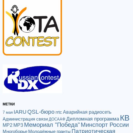
МЕТКИ
QSL-бюро
IARU
Аварийная радиосеть
rrtc
7 мая
КВ
Дипломная программа
Администрация связи
ДОСААФ
Мемориал "Победа"
Минспорт России
МР2
МР3
Патриотическая
Многоборье
Молодёжные гранты