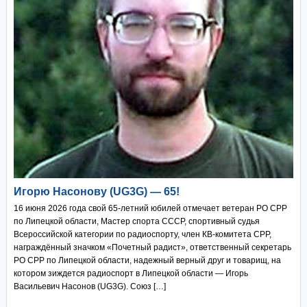
Игорю Насонову (UG3G) — 65!
16 июня 2026 года свой 65-летний юбилей отмечает ветеран РО СРР
по Липецкой области, Мастер спорта СССР, спортивный судья
Всероссийской категории по радиоспорту, член КВ-комитета СРР,
награждённый значком «Почетный радист», ответственный секретарь
РО СРР по Липецкой области, надежный верный друг и товарищ, на
котором зиждется радиоспорт в Липецкой области — Игорь
Васильевич Насонов (UG3G). Союз […]