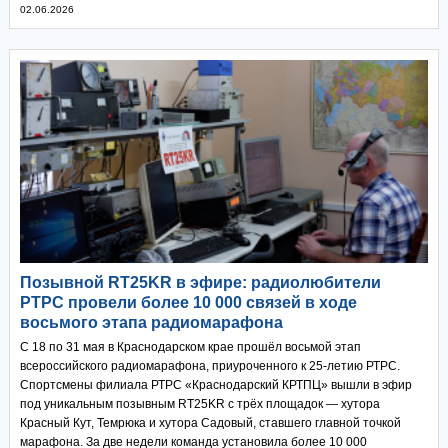
02.06.2026
Позывной RT25KR в эфире: радиолюбители
РТРС провели более 10 000 связей в ходе
восьмого этапа радиомарафона
С 18 по 31 мая в Краснодарском крае прошёл восьмой этап
всероссийского радиомарафона, приуроченного к 25-летию РТРС.
Спортсмены филиала РТРС «Краснодарский КРТПЦ» вышли в эфир
под уникальным позывным RT25KR с трёх площадок — хутора
Красный Кут, Темрюка и хутора Садовый, ставшего главной точкой
марафона. За две недели команда установила более 10 000