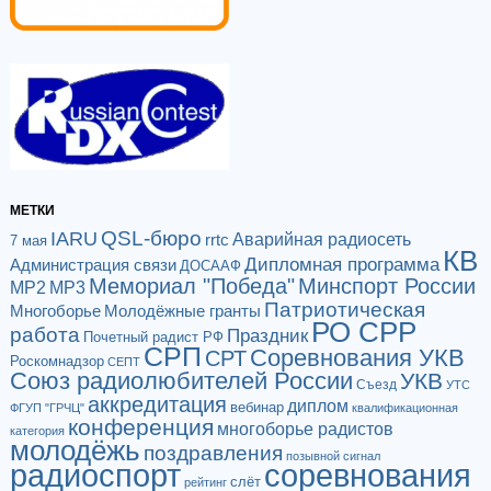
МЕТКИ
QSL-бюро
IARU
Аварийная радиосеть
rrtc
7 мая
КВ
Дипломная программа
Администрация связи
ДОСААФ
Мемориал "Победа"
Минспорт России
МР2
МР3
Патриотическая
Многоборье
Молодёжные гранты
РО СРР
работа
Праздник
Почетный радист РФ
СРП
Соревнования УКВ
СРТ
Роскомнадзор
СЕПТ
Союз радиолюбителей России
УКВ
Съезд
УТС
аккредитация
диплом
вебинар
ФГУП "ГРЧЦ"
квалификационная
конференция
многоборье радистов
категория
молодёжь
поздравления
позывной сигнал
радиоспорт
соревнования
слёт
рейтинг