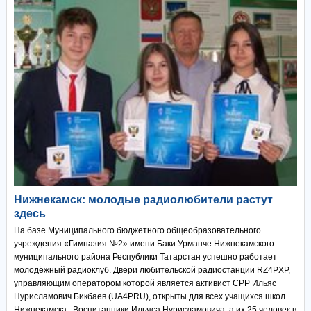
Нижнекамск: молодые радиолюбители растут
здесь
На базе Муниципального бюджетного общеобразовательного
учреждения «Гимназия №2» имени Баки Урманче Нижнекамского
муниципального района Республики Татарстан успешно работает
молодёжный радиоклуб. Двери любительской радиостанции RZ4PXP,
управляющим оператором которой является активист СРР Ильяс
Нурисламович Бикбаев (UA4PRU), открыты для всех учащихся школ
Нижнекамска. Воспитанники Ильяса Нурисламовича, а их 25 человек в