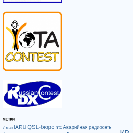
МЕТКИ
QSL-бюро
IARU
Аварийная радиосеть
rrtc
7 мая