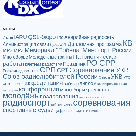
МЕТКИ
QSL-бюро
IARU
Аварийная радиосеть
rrtc
7 мая
КВ
Дипломная программа
Администрация связи
ДОСААФ
Мемориал "Победа"
Минспорт России
МР2
МР3
Патриотическая
Многоборье
Молодёжные гранты
РО СРР
работа
Праздник
Почетный радист РФ
СРП
Соревнования УКВ
СРТ
Роскомнадзор
СЕПТ
Союз радиолюбителей России
УКВ
Съезд
УТС
аккредитация
диплом
вебинар
ФГУП "ГРЧЦ"
квалификационная
конференция
многоборье радистов
категория
молодёжь
поздравления
позывной сигнал
радиоспорт
соревнования
слёт
рейтинг
спортивные судьи
цифровые виды
экзамен