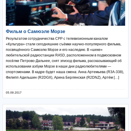
Фильм о Самюэле Морзе
Результатом сотрудничества СРР с телевизионным каналом
«Культура» стали сегодняшние съёмки научно-популярного фильма,
посвящённого Самюэлю Морзе и его наследию. В «шеке»
любительской радиостанции RA5D, расположенном в подмосковном
посёлке Петрово-Дальнее, снят эпизод фильма, рассказывающий об
использовании азбуки Морзе в наши дни радиолюбителями —
спортсменами. В кадре будет наша смена: Анна Артемьева (R3A-338),
Филипп Адильшин (R2DGX), Арина Берлянская (R2DNZ), Артём […]
05.09.2017