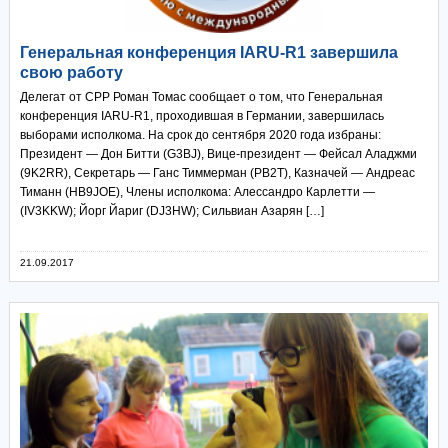
Генеральная конференция IARU-R1 завершила
свою работу
Делегат от СРР Роман Томас сообщает о том, что Генеральная
конференция IARU-R1, проходившая в Германии, завершилась
выборами исполкома. На срок до сентября 2020 года избраны:
Президент — Дон Битти (G3BJ), Вице-президент — Фейсал Аладжми
(9K2RR), Секретарь — Ганс Тиммерман (PB2T), Казначей — Андреас
Тиманн (HB9JOE), Члены исполкома: Алессандро Карлетти —
(IV3KKW); Йорг Йариг (DJ3HW); Сильвиан Азарян […]
21.09.2017