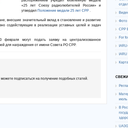
распоряжением учредил юбилейную медаль
отде
«25 лет Союзу радиолюбителей России» и
утвердил
Положение медали 25 лет СРР
.
Виде
не, внесшие значительный вклад в становление и развитие
Фото
вно содействующие в реализации уставных целей и задач
СРР 
For f
0 февраля могут подать заявку на централизованное
лей для награждения от имени Совета РО СРР.
IARU
IARU
Карта
СВЕЖИ
ы можете подписаться на получение подобных статей.
Регл
Мате
июль
В Ро
госу
здор
UA3G