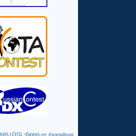
QSL-бюро
IARU
Аварийная
rrtc