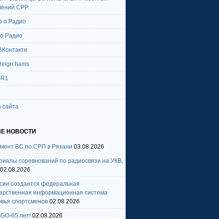
лений СРР
о о Радио
 о Радио
ВКонтакте
oreign hams
-R1
 сайта
Е НОВОСТИ
амент ВС по СРП в Рязани
03.08.2026
риалы соревнований по радиосвязи на УКВ,
02.08.2026
ссии создается федеральная
дарственная информационная система
овья спортсменов
02.08.2026
GO-65 лет!
02.08.2026