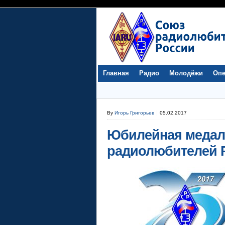
Главная
Радио
Молодёжи
Опе
By
Игорь Григорьев
05.02.2017
Юбилейная медаль
радиолюбителей 