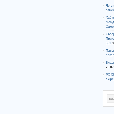
Леге
отме
Хаба
Между
Само
Обзо
Прика
562
3
Патри
поко
Влади
28.07
РО СР
аккр