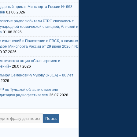
ндарный приказ Минспорта России № 663
нён
01.08.2026
ровские радиолюбители РТРС связались с
народной космической станцией, Аляской и
а
01.08.2026
р изменений в Положение о ЕВСК, вносимых
зом Минспорта России от 29 июня 2026 г. №
0.07.2026
отическая акция «Связь времен и
лений»
28.07.2026
миру Семеновичу Чукову (R3CA) – 80 лет!
.2026
Р по Тульской области отметило
едитацию радиофестивалем
26.07.2026