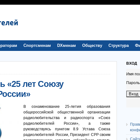
раторам
Спортсменам
DXменам
Обществу
Структура
Ф
ВХОД
Имя по
 «25 лет Союзу
Пароль
России»
В ознаменование 25-летия образования
общероссийской общественной организации
радиолюбительства и радиоспорта «Союз
радиолюбителей России», а также
Прав
руководствуясь пунктом 8.9 Устава Союза
конф
радиолюбителей России, Президент СРР своим
Сайт