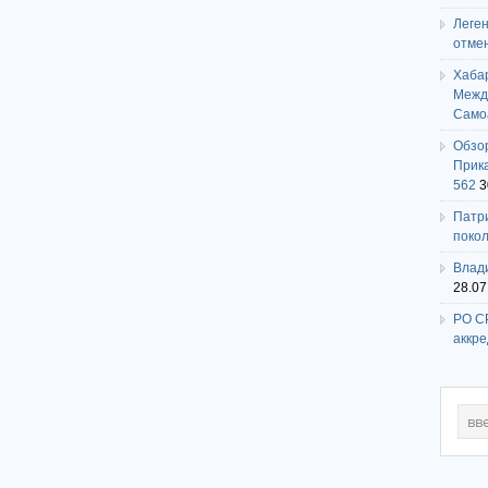
Леге
отме
Хаба
Между
Само
Обзо
Прика
562
3
Патри
поко
Влади
28.07
РО СР
аккр