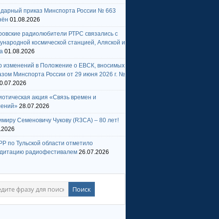
ндарный приказ Минспорта России № 663
нён
01.08.2026
ровские радиолюбители РТРС связались с
народной космической станцией, Аляской и
а
01.08.2026
р изменений в Положение о ЕВСК, вносимых
зом Минспорта России от 29 июня 2026 г. №
0.07.2026
отическая акция «Связь времен и
лений»
28.07.2026
миру Семеновичу Чукову (R3CA) – 80 лет!
.2026
Р по Тульской области отметило
едитацию радиофестивалем
26.07.2026