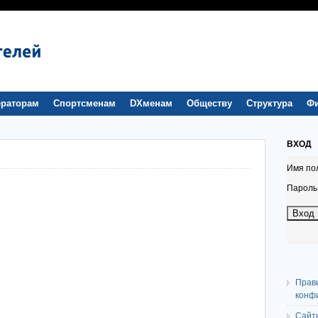
раторам
Спортсменам
DXменам
Обществу
Структура
Ф
ВХОД
Имя по
Пароль
Прав
конф
Сайт