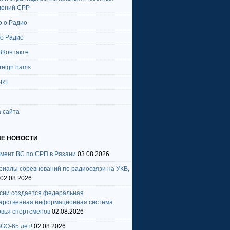
лений СРР
о о Радио
 о Радио
ВКонтакте
oreign hams
-R1
 сайта
Е НОВОСТИ
амент ВС по СРП в Рязани
03.08.2026
риалы соревнований по радиосвязи на УКВ,
02.08.2026
ссии создается федеральная
дарственная информационная система
овья спортсменов
02.08.2026
GO-65 лет!
02.08.2026