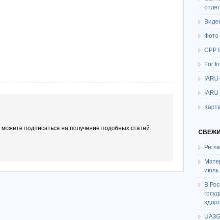
отде
Виде
Фото
СРР 
For f
IARU
IARU
Карта
ы можете подписаться на получение подобных статей.
СВЕЖИ
Регл
Мате
июль
В Ро
госу
здор
UA3G