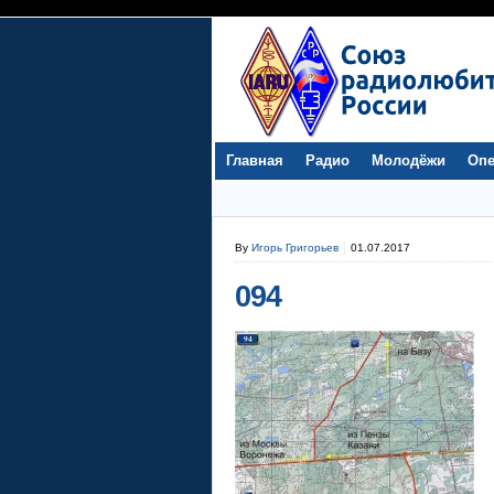
Главная
Радио
Молодёжи
Опе
By
Игорь Григорьев
01.07.2017
094