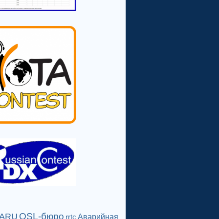
QSL-бюро
IARU
Аварийная
rrtc