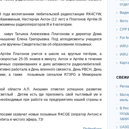
отде
Виде
18 года воспитанники любительской радиостанции RK4CYW,
акевкиным, Нестерчук Антон (12 лет) и Платонов Артём (9
Фото
замены радиооператоров III и II категории.
СРР 
м завуч Татьяна Алексеевна Платонова и директор Дома
For f
рнышенко Елена Григорьевна. Под аплодисменты учащихся
были вручены Свидетельства об образовании позывных.
IARU
 Артём Платонов учится в школе на круглые пятёрки, а
IARU
скоростью 25-35 знаков в минуту. Антон и Артём в течении
Карта
личных соревнованиях и днях активности радиолюбителей.
ивно работала в День военного связиста, День РВСН, День
втики, а также позывным сигналом R73PG в Мемориале
СВЕЖИ
Регл
ой области А.П. Аношкин отметил успешное развитие
Светлый . Детям есть где приложить свой пытливый ум и
Мате
ь необходимые при работе на предприятиях нашей страны и
июль
В Ро
госу
олосами зазвучат новые позывные R4CGE (опратор Антон) и
здор
бята и чистого эфира, 73!
UA3G