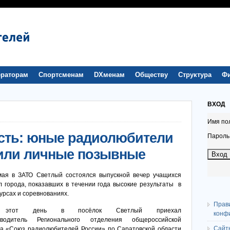
раторам
Спортсменам
DXменам
Обществу
Структура
Ф
ВХОД
Имя по
сть: юные радиолюбители
Пароль
чили личные позывные
мая в ЗАТО Светлый состоялся выпускной вечер учащихся
л города, показавших в течении года высокие результаты в
урсах и соревнованиях.
Прав
этот день в посёлок Светлый приехал
конф
оводитель Регионального отделения общероссийской
Сайт
а «Союз радиолюбителей России» по Саратовской области