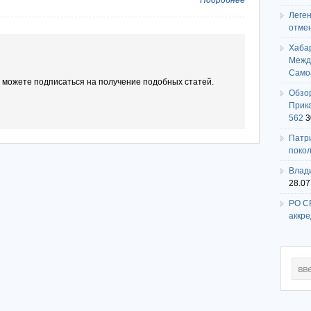
Подробнее
Леге
отме
Хаба
Между
Само
ы можете подписаться на получение подобных статей.
Обзо
Прика
562
3
Патри
поко
Влади
28.07
РО СР
аккр