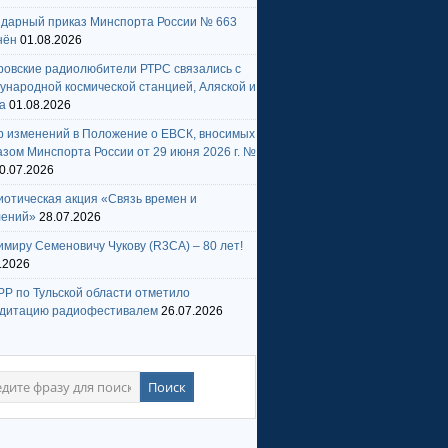
ндарный приказ Минспорта России № 663
нён
01.08.2026
ровские радиолюбители РТРС связались с
народной космической станцией, Аляской и
а
01.08.2026
р изменений в Положение о ЕВСК, вносимых
зом Минспорта России от 29 июня 2026 г. №
0.07.2026
отическая акция «Связь времен и
лений»
28.07.2026
миру Семеновичу Чукову (R3CA) – 80 лет!
.2026
Р по Тульской области отметило
едитацию радиофестивалем
26.07.2026