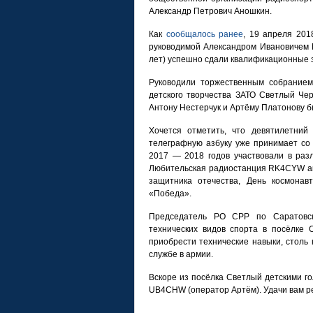
Александр Петрович Аношкин.
Как
сообщалось ранее
, 19 апреля 20
руководимой Александром Ивановичем М
лет) успешно сдали квалификационные эк
Руководили торжественным собрание
детского творчества ЗАТО Светлый Че
Антону Нестерчук и Артёму Платонову 
Хочется отметить, что девятилетний
телеграфную азбуку уже принимает со 
2017 — 2018 годов участвовали в раз
Любительская радиостанция RK4CYW акт
защитника отечества, День космона
«Победа».
Председатель РО СРР по Саратовск
технических видов спорта в посёлке 
приобрести технические навыки, стол
службе в армии.
Вскоре из посёлка Светлый детскими г
UB4CHW (оператор Артём). Удачи вам ре