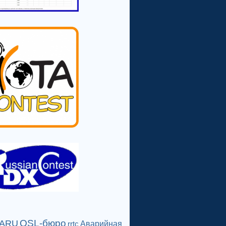
QSL-бюро
IARU
Аварийная
rrtc