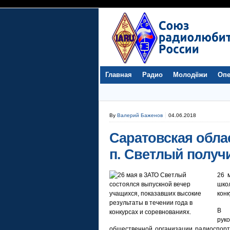
Главная
Радио
Молодёжи
Опе
By
Валерий Баженов
04.06.2018
Саратовская обла
п. Светлый полу
26 
шко
конк
В 
рук
общественной организации радиоспорт