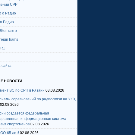
лений СРР
о о Радио
 о Радио
ВКонтакте
oreign hams
-R1
 сайта
Е НОВОСТИ
амент ВС по СРП в Рязани
03.08.2026
риалы соревнований по радиосвязи на УКВ,
02.08.2026
ссии создается федеральная
дарственная информационная система
овья спортсменов
02.08.2026
GO-65 лет!
02.08.2026