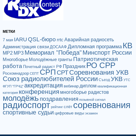
МЕТКИ
QSL-бюро
IARU
Аварийная радиосеть
rrtc
7 мая
КВ
Дипломная программа
Администрация связи
ДОСААФ
Мемориал "Победа"
Минспорт России
МР2
МР3
Патриотическая
Многоборье
Молодёжные гранты
РО СРР
работа
Праздник
Почетный радист РФ
СРП
Соревнования УКВ
СРТ
Роскомнадзор
СЕПТ
Союз радиолюбителей России
УКВ
Съезд
УТС
аккредитация
диплом
вебинар
ФГУП "ГРЧЦ"
квалификационная
конференция
многоборье радистов
категория
молодёжь
поздравления
позывной сигнал
радиоспорт
соревнования
слёт
рейтинг
спортивные судьи
цифровые виды
экзамен