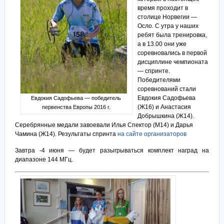
время проходит в
столице Норвегии —
Осло. С утра у наших
ребят была тренировка,
а в 13.00 они уже
соревновались в первой
дисциплине чемпионата
— спринте.
Победителями
соревнований стали
Евдокия Садофьева
Евдокия Садофьева — победитель
(Ж16) и Анастасия
первенства Европы 2016 г.
Добрышкина (Ж14).
Серебрянные медали завоевали Илья Спектор (М14) и Дарья
Чамина (Ж14). Результаты спринта
на сайте организаторов
Завтра -4 июня — будет разыгрываться комплект наград на
диапазоне 144 МГц.