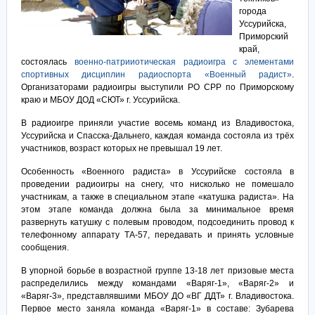
города
Уссурийска,
Приморский
край,
состоялась
военно-патрииотическая радиоигра с элементами
спортивных дисциплин радиоспорта «Военный радист»
.
Организаторами радиоигры выступили РО СРР по Приморскому
краю и МБОУ ДОД «СЮТ» г. Уссурийска.
В радиоигре приняли участие восемь команд из Владивостока,
Уссурийска и Спасска-Дальнего, каждая команда состояла из трёх
участников, возраст которых не превышал 19 лет.
Особенность «Военного радиста» в Уссурийске состояла в
проведении радиоигры на снегу, что нисколько не помешало
участникам, а также в специальном этапе «катушка радиста». На
этом этапе команда должна была за минимальное время
развернуть катушку с полевым проводом, подсоединить провод к
телефонному аппарату ТА-57, передавать и принять условные
сообщения.
В упорной борьбе в возрастной группе 13-18 лет призовые места
распределились между командами «Варяг-1», «Варяг-2» и
«Варяг-3», представлявшими МБОУ ДО «ВГ ДДТ» г. Владивостока.
Первое место заняла команда «Варяг-1» в составе: Зубарева