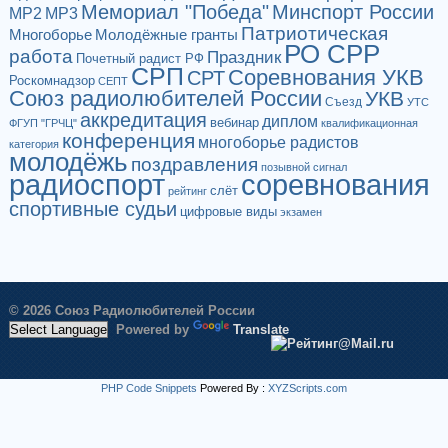
Мемориал "Победа"
Минспорт России
МР2
МР3
Патриотическая
Многоборье
Молодёжные гранты
РО СРР
работа
Праздник
Почетный радист РФ
СРП
Соревнования УКВ
СРТ
Роскомнадзор
СЕПТ
Союз радиолюбителей России
УКВ
Съезд
УТС
аккредитация
диплом
вебинар
ФГУП "ГРЧЦ"
квалификационная
конференция
многоборье радистов
категория
молодёжь
поздравления
позывной сигнал
радиоспорт
соревнования
слёт
рейтинг
спортивные судьи
цифровые виды
экзамен
© 2026 Союз Радиолюбителей России
Powered by
Translate
PHP Code Snippets
Powered By :
XYZScripts.com