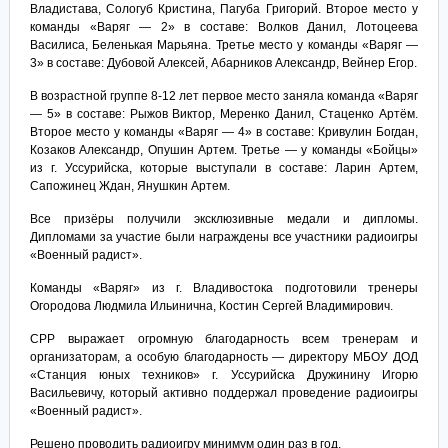
Владистава, Сологуб Кристина, Пагуба Григорий. Второе место у
команды «Варяг — 2» в составе: Волков Данил, Лотоцеева
Василиса, Беленькая Марьяна. Третье место у команды «Варяг —
3» в составе: Дубовой Алексей, Абарников Александр, Вейнер Егор.
В возрастной группе 8-12 лет первое место заняла команда «Варяг
— 5» в составе: Рыжов Виктор, Меренко Данил, Стаценко Артём.
Второе место у команды «Варяг — 4» в составе: Кривулин Богдан,
Козаков Александр, Опушин Артем. Третье — у команды «Бойцы»
из г. Уссурийска, которые выступали в составе: Ларин Артем,
Сапожинец Ждан, Янушкин Артем.
Все призёры получили эксклюзивные медали и дипломы.
Дипломами за участие были награждены все участники радиоигры
«Военный радист».
Команды «Варяг» из г. Владивостока подготовили тренеры
Огородова Людмила Ильинична, Костин Сергей Владимирович.
СРР выражает огромную благодарность всем тренерам и
организаторам, а особую благодарность — директору МБОУ ДОД
«Станция юных техников» г. Уссурийска Дружинину Игорю
Васильевичу, который активно поддержал проведение радиоигры
«Военный радист».
Решено проводить радиоигру минимум один раз в год.