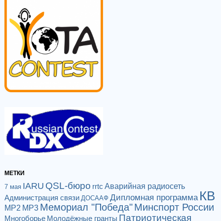
МЕТКИ
QSL-бюро
IARU
Аварийная радиосеть
rrtc
7 мая
КВ
Дипломная программа
Администрация связи
ДОСААФ
Мемориал "Победа"
Минспорт России
МР2
МР3
Патриотическая
Многоборье
Молодёжные гранты