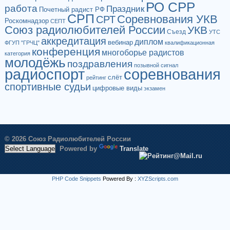
РО СРР
работа
Праздник
Почетный радист РФ
СРП
Соревнования УКВ
СРТ
Роскомнадзор
СЕПТ
Союз радиолюбителей России
УКВ
Съезд
УТС
аккредитация
диплом
вебинар
ФГУП "ГРЧЦ"
квалификационная
конференция
многоборье радистов
категория
молодёжь
поздравления
позывной сигнал
радиоспорт
соревнования
слёт
рейтинг
спортивные судьи
цифровые виды
экзамен
© 2026 Союз Радиолюбителей России
Powered by
Translate
PHP Code Snippets
Powered By :
XYZScripts.com