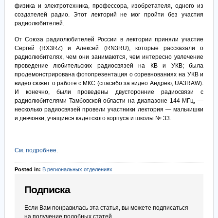
физика и электротехника, профессора, изобретателя, одного из
создателей радио. Этот лекторий не мог пройти без участия
радиолюбителей.
От Союза радиолюбителей России в лектории приняли участие
Сергей (RX3RZ) и Алексей (RN3RU), которые рассказали о
радиолюбителях, чем они занимаются, чем интересно увлечение
проведение любительских радиосвязей на КВ и УКВ; была
продемонстрирована фотопрезентация о соревнованиях на УКВ и
видео сюжет о работе с МКС (спасибо за видео Андрею, UA3RAW).
И конечно, были проведены двусторонние радиосвязи с
радиолюбителями Тамбовской области на диапазоне 144 МГц, —
несколько радиосвязей провели участники лектория — мальчишки
и девчонки, учащиеся кадетского корпуса и школы № 33.
См. подробнее
.
Posted in:
В региональных отделениях
Подписка
Если Вам понравилась эта статья, вы можете подписаться
на получение подобных статей.