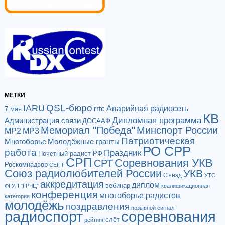
МЕТКИ
QSL-бюро
IARU
Аварийная радиосеть
rrtc
7 мая
КВ
Дипломная программа
Администрация связи
ДОСААФ
Мемориал "Победа"
Минспорт России
МР2
МР3
Патриотическая
Многоборье
Молодёжные гранты
РО СРР
работа
Праздник
Почетный радист РФ
СРП
Соревнования УКВ
СРТ
Роскомнадзор
СЕПТ
Союз радиолюбителей России
УКВ
Съезд
УТС
аккредитация
диплом
вебинар
ФГУП "ГРЧЦ"
квалификационная
конференция
многоборье радистов
категория
молодёжь
поздравления
позывной сигнал
радиоспорт
соревнования
слёт
рейтинг