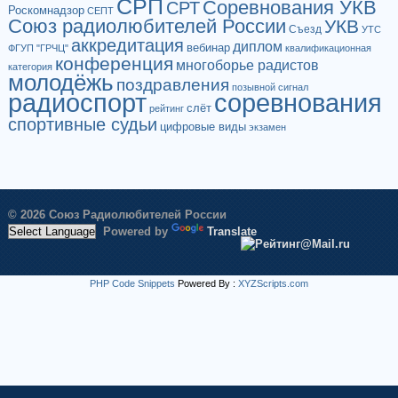
СРП
Соревнования УКВ
СРТ
Роскомнадзор
СЕПТ
Союз радиолюбителей России
УКВ
Съезд
УТС
аккредитация
диплом
вебинар
ФГУП "ГРЧЦ"
квалификационная
конференция
многоборье радистов
категория
молодёжь
поздравления
позывной сигнал
радиоспорт
соревнования
слёт
рейтинг
спортивные судьи
цифровые виды
экзамен
© 2026 Союз Радиолюбителей России
Powered by
Translate
PHP Code Snippets
Powered By :
XYZScripts.com