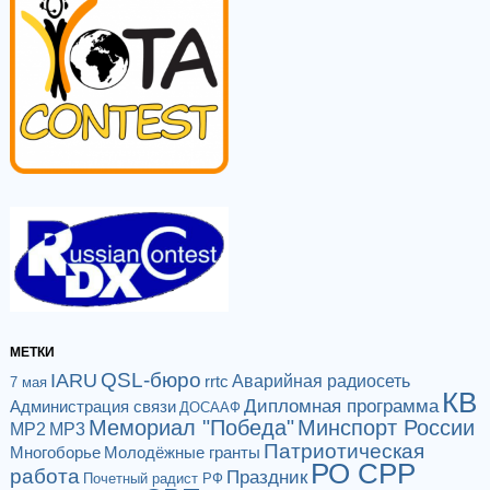
МЕТКИ
QSL-бюро
IARU
Аварийная радиосеть
rrtc
7 мая
КВ
Дипломная программа
Администрация связи
ДОСААФ
Мемориал "Победа"
Минспорт России
МР2
МР3
Патриотическая
Многоборье
Молодёжные гранты
РО СРР
работа
Праздник
Почетный радист РФ