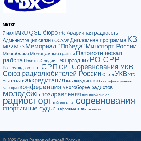
МЕТКИ
QSL-бюро
IARU
Аварийная радиосеть
rrtc
7 мая
КВ
Дипломная программа
Администрация связи
ДОСААФ
Мемориал "Победа"
Минспорт России
МР2
МР3
Патриотическая
Многоборье
Молодёжные гранты
РО СРР
работа
Праздник
Почетный радист РФ
СРП
Соревнования УКВ
СРТ
Роскомнадзор
СЕПТ
Союз радиолюбителей России
УКВ
Съезд
УТС
аккредитация
диплом
вебинар
ФГУП "ГРЧЦ"
квалификационная
конференция
многоборье радистов
категория
молодёжь
поздравления
позывной сигнал
радиоспорт
соревнования
слёт
рейтинг
спортивные судьи
цифровые виды
экзамен
© 2026 Союз Радиолюбителей России