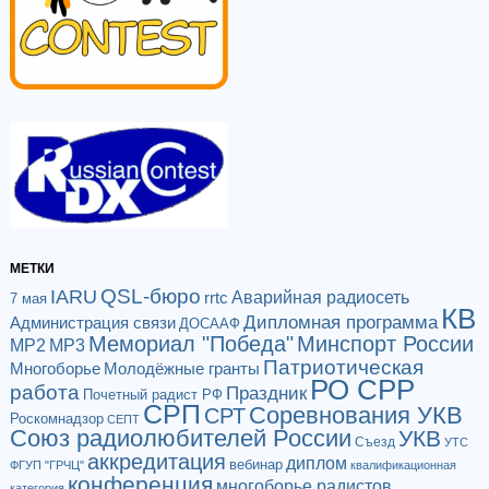
МЕТКИ
QSL-бюро
IARU
Аварийная радиосеть
rrtc
7 мая
КВ
Дипломная программа
Администрация связи
ДОСААФ
Мемориал "Победа"
Минспорт России
МР2
МР3
Патриотическая
Многоборье
Молодёжные гранты
РО СРР
работа
Праздник
Почетный радист РФ
СРП
Соревнования УКВ
СРТ
Роскомнадзор
СЕПТ
Союз радиолюбителей России
УКВ
Съезд
УТС
аккредитация
диплом
вебинар
ФГУП "ГРЧЦ"
квалификационная
конференция
многоборье радистов
категория