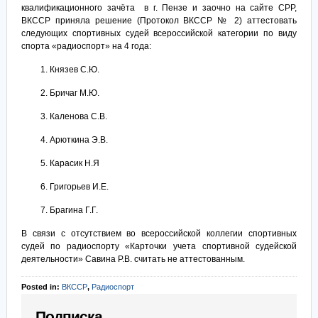
квалификационного зачёта в г. Пензе и заочно на сайте СРР,
ВКССР приняла решение (Протокол ВКССР № 2) аттестовать
следующих спортивных судей всероссийской категории по виду
спорта «радиоспорт» на 4 года:
Князев С.Ю.
Бричаг М.Ю.
Каленова С.В.
Арюткина Э.В.
Карасик Н.Я
Григорьев И.Е.
Брагина Г.Г.
В связи с отсутствием во всероссийской коллегии спортивных
судей по радиоспорту «Карточки учета спортивной судейской
деятельности» Савина Р.В. считать не аттестованным.
Posted in:
ВКССР
,
Радиоспорт
Подписка