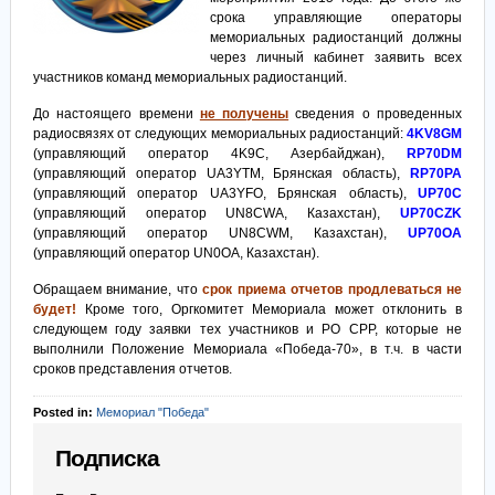
срока управляющие операторы
мемориальных радиостанций должны
через личный кабинет заявить всех
участников команд мемориальных радиостанций.
До настоящего времени
не получены
сведения о проведенных
радиосвязях от следующих мемориальных радиостанций:
4KV8GM
(управляющий оператор 4K9C, Азербайджан),
RP70DM
(управляющий оператор UA3YTM, Брянская область),
RP70PA
(управляющий оператор UA3YFO, Брянская область),
UP70C
(управляющий оператор UN8CWA, Казахстан),
UP70CZK
(управляющий оператор UN8CWM, Казахстан),
UP70OA
(управляющий оператор UN0OA, Казахстан).
Обращаем внимание, что
срок приема отчетов продлеваться не
будет!
Кроме того, Оргкомитет Мемориала может отклонить в
следующем году заявки тех участников и РО СРР, которые не
выполнили Положение Мемориала «Победа-70», в т.ч. в части
сроков представления отчетов.
Posted in:
Мемориал "Победа"
Подписка