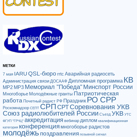
МЕТКИ
QSL-бюро
IARU
Аварийная радиосеть
rrtc
7 мая
КВ
Дипломная программа
Администрация связи
ДОСААФ
Мемориал "Победа"
Минспорт России
МР2
МР3
Патриотическая
Многоборье
Молодёжные гранты
РО СРР
работа
Праздник
Почетный радист РФ
СРП
Соревнования УКВ
СРТ
Роскомнадзор
СЕПТ
Союз радиолюбителей России
УКВ
Съезд
УТС
аккредитация
диплом
вебинар
ФГУП "ГРЧЦ"
квалификационная
конференция
многоборье радистов
категория
молодёжь
поздравления
позывной сигнал