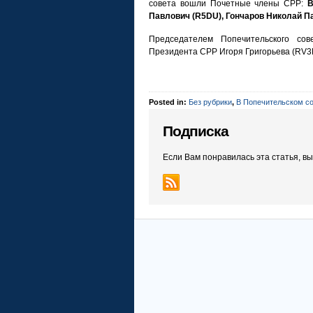
совета вошли Почетные члены СРР:
В
Павлович (R5DU), Гончаров Николай П
Председателем Попечительского со
Президента СРР Игоря Григорьева (RV
Posted in:
Без рубрики
,
В Попечительском с
Подписка
Если Вам понравилась эта статья, в