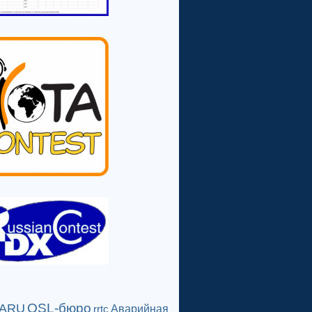
QSL-бюро
IARU
Аварийная
rrtc