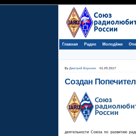
Главная
Радио
Молодёжи
Опе
By
Дмитрий Воронин
01.05.2017
Создан Попечител
деятельности Союза по развитию ради