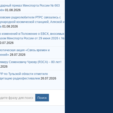
ндарный приказ Минспорта России № 663
нён
01.08.2026
ровские радиолюбители РТРС связались с
народной космической станцией, Аляской и
а
01.08.2026
р изменений в Положение о ЕВСК, вносимых
зом Минспорта России от 29 июня 2026 г. №
0.07.2026
отическая акция «Связь времен и
лений»
28.07.2026
миру Семеновичу Чукову (R3CA) – 80 лет!
.2026
Р по Тульской области отметило
едитацию радиофестивалем
26.07.2026