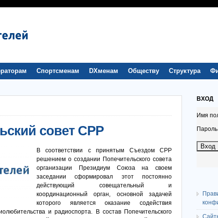
раторам
Спортсменам
DXменам
Обществу
Структура
Ф
ВХОД
Имя по
ьский совет СРР
Пароль
В соответствии с принятым Съездом СРР
решением о создании Попечительского совета
организации Президиум Союза на своем
заседании сформировал этот постоянно
действующий совещательный и
Прав
координационный орган, основной задачей
конф
которого является оказание содействия
олюбительства и радиоспорта. В состав Попечительского
Сайт