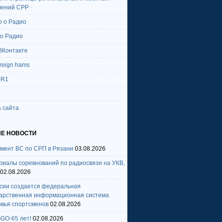
лений СРР
о о Радио
 о Радио
ВКонтакте
oreign hams
-R1
 сайта
Е НОВОСТИ
амент ВС по СРП в Рязани
03.08.2026
риалы соревнований по радиосвязи на УКВ,
02.08.2026
ссии создается федеральная
дарственная информационная система
овья спортсменов
02.08.2026
GO-65 лет!
02.08.2026