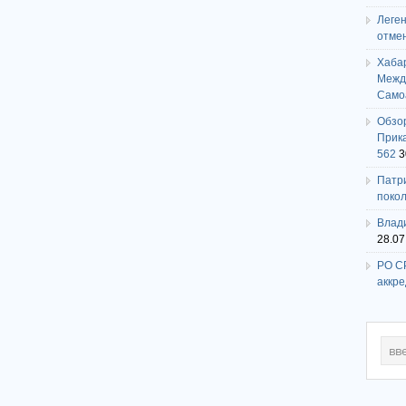
Леге
отме
Хаба
Между
Само
Обзо
Прика
562
3
Патри
поко
Влади
28.07
РО СР
аккр