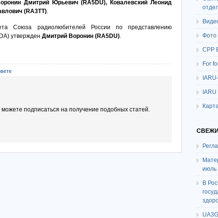
оронин Дмитрий Юрьевич (RA5DU), Ковалевский Леонид
отде
авлович (RA3TT)
.
Виде
вета Союза радиолюбителей России по представлению
Фото
3DA) утвержден
Дмитрий Воронин (RA5DU)
.
СРР 
For f
овете
IARU
IARU
Карта
ы можете подписаться на получение подобных статей.
СВЕЖИ
Регл
Мате
июль
В Ро
госу
здор
UA3G