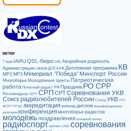
МЕТКИ
QSL-бюро
IARU
Аварийная радиосеть
rrtc
7 мая
КВ
Дипломная программа
Администрация связи
ДОСААФ
Мемориал "Победа"
Минспорт России
МР2
МР3
Патриотическая
Многоборье
Молодёжные гранты
РО СРР
работа
Праздник
Почетный радист РФ
СРП
Соревнования УКВ
СРТ
Роскомнадзор
СЕПТ
Союз радиолюбителей России
УКВ
Съезд
УТС
аккредитация
диплом
вебинар
ФГУП "ГРЧЦ"
квалификационная
конференция
многоборье радистов
категория
молодёжь
поздравления
позывной сигнал
радиоспорт
соревнования
слёт
рейтинг