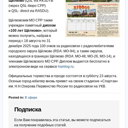
Щёлково
(QSL via RK3DYB
(через QSL-бюро СРР)
и QSL- direct via RA5DU).
Щёлковским МО СРР также
учрежден памятный
диплом
«100 лет Щёлково»
, который
можно получить, набрав в
период с 18 августа по 31
декабря 2025 года 100 очков за радиосвязи с радиолюбителями
городского округа Щёлково (RDA: MO-94), а также округов,
находящихся в границах Щёлково (RDA: MO-48, МО-26, МО-14), и
членами Щёлковского МО СРР. Диплом выдается бесплатно в
электронном виде на сервисе
hamlog.ru
.
Официальные торжества в городе состоятся в субботу 23 августа.
Осенью город-юбиляр вновь примет на своем стадионе «Спартак»
им. Н.Н.Озерова Первенство России по радиосвязи на УКВ.
Posted in:
В эфире
Подписка
Если Вам понравилась эта статья, вы можете подписаться
на получение подобных статей.