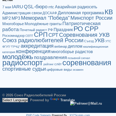
QSL-бюро
IARU
Аварийная радиосеть
rrtc
7 мая
КВ
Дипломная программа
Администрация связи
ДОСААФ
Мемориал "Победа"
Минспорт России
МР2
МР3
Патриотическая
Многоборье
Молодёжные гранты
РО СРР
работа
Праздник
Почетный радист РФ
СРП
Соревнования УКВ
СРТ
Роскомнадзор
СЕПТ
Союз радиолюбителей России
УКВ
Съезд
УТС
аккредитация
диплом
вебинар
ФГУП "ГРЧЦ"
квалификационная
конференция
многоборье радистов
категория
молодёжь
поздравления
позывной сигнал
радиоспорт
соревнования
слёт
рейтинг
спортивные судьи
цифровые виды
экзамен
© 2026 Союз Радиолюбителей России
Powered by
Translate
PHP Code Snippets
Powered By :
XYZScripts.com