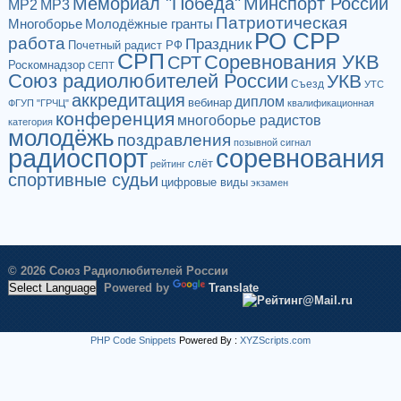
Мемориал "Победа"
Минспорт России
МР2
МР3
Патриотическая
Многоборье
Молодёжные гранты
РО СРР
работа
Праздник
Почетный радист РФ
СРП
Соревнования УКВ
СРТ
Роскомнадзор
СЕПТ
Союз радиолюбителей России
УКВ
Съезд
УТС
аккредитация
диплом
вебинар
ФГУП "ГРЧЦ"
квалификационная
конференция
многоборье радистов
категория
молодёжь
поздравления
позывной сигнал
радиоспорт
соревнования
слёт
рейтинг
спортивные судьи
цифровые виды
экзамен
© 2026 Союз Радиолюбителей России
Powered by
Translate
PHP Code Snippets
Powered By :
XYZScripts.com