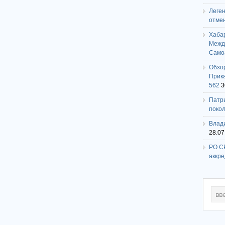
Леге
отме
Хаба
Между
Само
Обзо
Прика
562
3
Патри
поко
Влади
28.07
РО СР
аккр