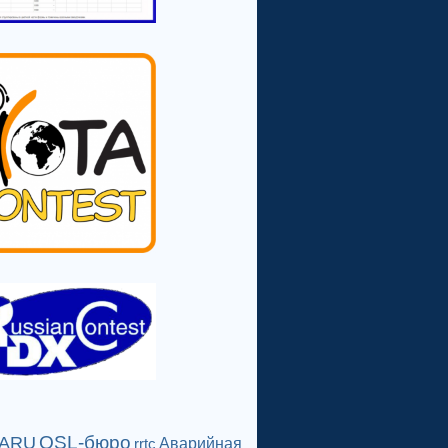
QSL-бюро
IARU
Аварийная
rrtc