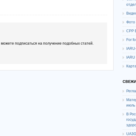
отде
Виде
Фото
СРР 
For f
ы можете подписаться на получение подобных статей.
IARU
IARU
Карта
СВЕЖИ
Регл
Мате
июль
В Ро
госу
здор
UA3G