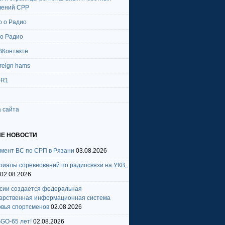
лений СРР
о о Радио
 о Радио
ВКонтакте
oreign hams
-R1
 сайта
Е НОВОСТИ
амент ВС по СРП в Рязани
03.08.2026
риалы соревнований по радиосвязи на УКВ,
02.08.2026
ссии создается федеральная
дарственная информационная система
овья спортсменов
02.08.2026
GO-65 лет!
02.08.2026