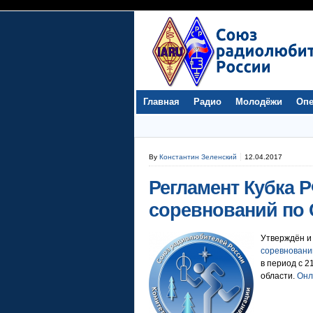
Главная
Радио
Молодёжи
Опе
By
Константин Зеленский
12.04.2017
Регламент Кубка 
соревнований по
Утверждён и
соревновани
в период с 2
области.
Онл