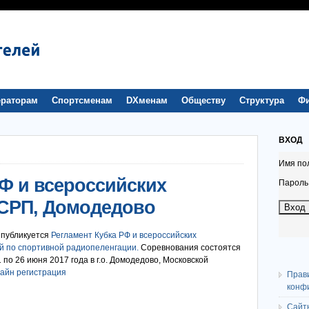
раторам
Спортсменам
DXменам
Обществу
Структура
Ф
ВХОД
Имя по
РФ и всероссийских
Пароль
 СРП, Домодедово
 публикуется
Регламент Кубка РФ и всероссийских
й по спортивной радиопеленгации.
Соревнования состоятся
1 по 26 июня 2017 года в г.о. Домодедово, Московской
айн регистрация
Прав
конф
Сайт