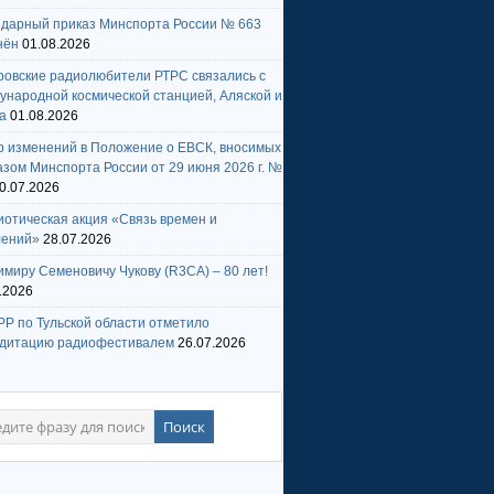
ндарный приказ Минспорта России № 663
нён
01.08.2026
ровские радиолюбители РТРС связались с
народной космической станцией, Аляской и
а
01.08.2026
р изменений в Положение о ЕВСК, вносимых
зом Минспорта России от 29 июня 2026 г. №
0.07.2026
отическая акция «Связь времен и
лений»
28.07.2026
миру Семеновичу Чукову (R3CA) – 80 лет!
.2026
Р по Тульской области отметило
едитацию радиофестивалем
26.07.2026